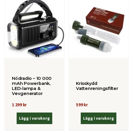
Nödradio – 10 000
mAh Powerbank,
Krisskydd
LED-lampa &
Vattenreningsfilter
Vevgenerator
1 299 kr
599 kr
Lägg i varukorg
Lägg i varukorg