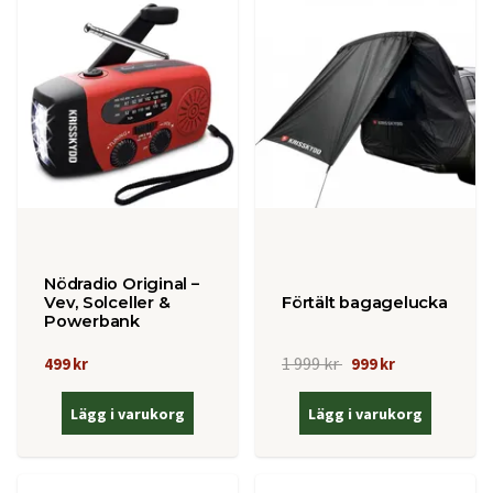
Nödradio Original –
Vev, Solceller &
Förtält bagagelucka
Powerbank
1 999 kr
499 kr
999 kr
Lägg i varukorg
Lägg i varukorg