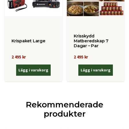
Krisskydd
Krispaket Large
Matberedskap 7
Dagar – Par
2 495 kr
2 495 kr
Lägg i varukorg
Lägg i varukorg
Rekommenderade
produkter