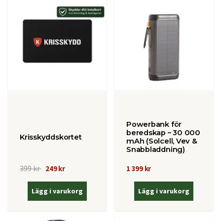
Powerbank för
beredskap – 30 000
Krisskyddskortet
mAh (Solcell, Vev &
Snabbladdning)
399 kr
249 kr
1 399 kr
Lägg i varukorg
Lägg i varukorg