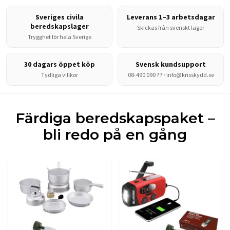
Sveriges civila
Leverans 1–3 arbetsdagar
beredskapslager
Skickas från svenskt lager
Trygghet för hela Sverige
30 dagars öppet köp
Svensk kundsupport
Tydliga villkor
08-490 090 77
·
info@krisskydd.se
Färdiga beredskapspaket –
bli redo på en gång