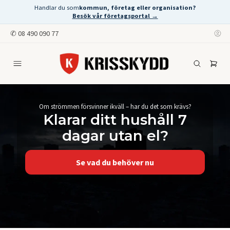
Handlar du som
kommun, företag eller organisation?
Besök vår företagsportal →
✆
08 490 090 77
Om strömmen försvinner ikväll – har du det som krävs?
Klarar ditt hushåll 7
dagar utan el?
Se vad du behöver nu