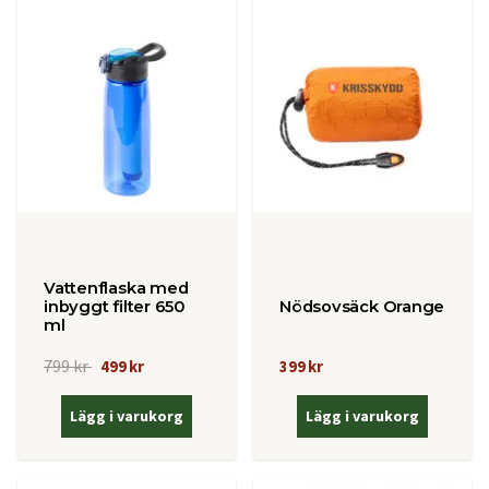
Vattenflaska med
inbyggt filter 650
Nödsovsäck Orange
ml
799 kr
499 kr
399 kr
Lägg i varukorg
Lägg i varukorg