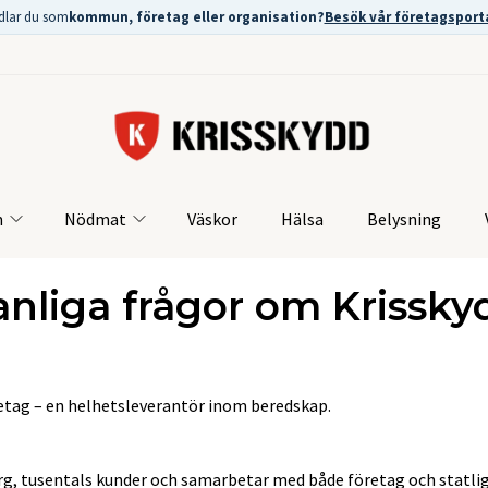
dlar du som
kommun, företag eller organisation?
Besök vår företagsport
m
Nödmat
Väskor
Hälsa
Belysning
anliga frågor om Krissky
öretag – en helhetsleverantör inom beredskap.
berg, tusentals kunder och samarbetar med både företag och statlig