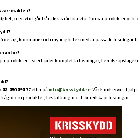
rsvarsmakten?
dighet, men vi utgår från deras råd när vi utformar produkter och l
kydd?
er, företag, kommuner och myndigheter med anpassade lösningar f
verantör?
äljer produkter – vi erbjuder kompletta lösningar, beredskapslager
ydd?
 08-490 090 77
eller på
info@krisskydd.se
. Vår kundservice hjälp
frågor om produkter, beställningar och beredskapslösningar.