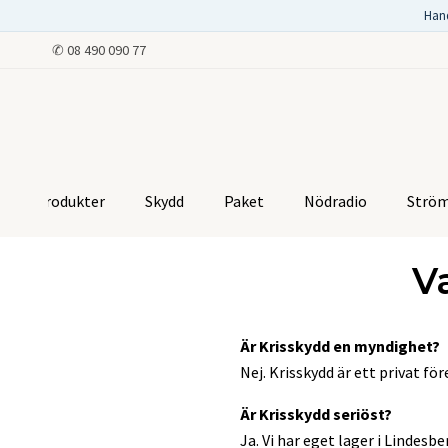
Han
✆
08 490 090 77
Produkter
Skydd
Paket
Nödradio
Strö
V
Är Krisskydd en myndighet?
Nej. Krisskydd är ett privat f
Är Krisskydd seriöst?
Ja. Vi har eget lager i Lindes