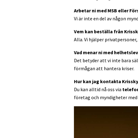
Arbetar ni med MSB eller Fö
Vi är inte en del av någon myn
Vem kan beställa från Kriss
Alla. Vi hjälper privatperson
Vad menar ni med helhetsle
Det betyder att vi inte bara s
förmågan att hantera kriser.
Hur kan jag kontakta Krissk
Du kan alltid nå oss via
telefon
företag och myndigheter med 