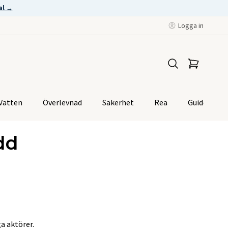
al →
Logga in
Vatten
Överlevnad
Säkerhet
Rea
Guider
dd
a aktörer.