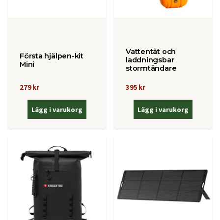
Vattentät och
Första hjälpen-kit
laddningsbar
Mini
stormtändare
279 kr
395 kr
Lägg i varukorg
Lägg i varukorg