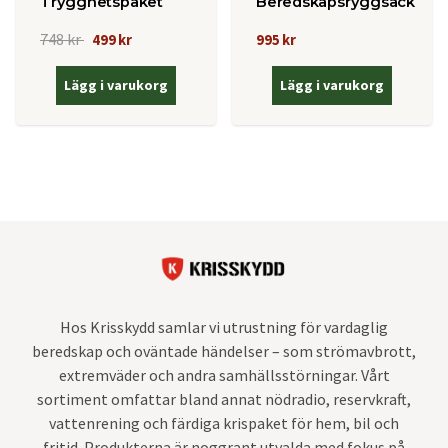
Trygghetspaket
Beredskapsryggsäck
748 kr
499 kr
995 kr
Lägg i varukorg
Lägg i varukorg
Hos Krisskydd samlar vi utrustning för vardaglig
beredskap och oväntade händelser – som strömavbrott,
extremväder och andra samhällsstörningar. Vårt
sortiment omfattar bland annat nödradio, reservkraft,
vattenrening och färdiga krispaket för hem, bil och
fritid. Produkterna är noggrant utvalda med fokus på