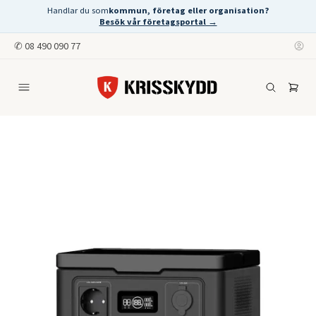
Handlar du som
kommun, företag eller organisation?
Besök vår företagsportal →
✆
08 490 090 77