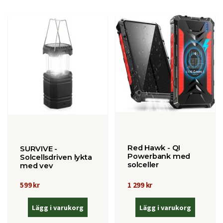
Red Hawk - QI
SURVIVE -
Powerbank med
Solcellsdriven lykta
solceller
med vev
1 299 kr
599 kr
Lägg i varukorg
Lägg i varukorg