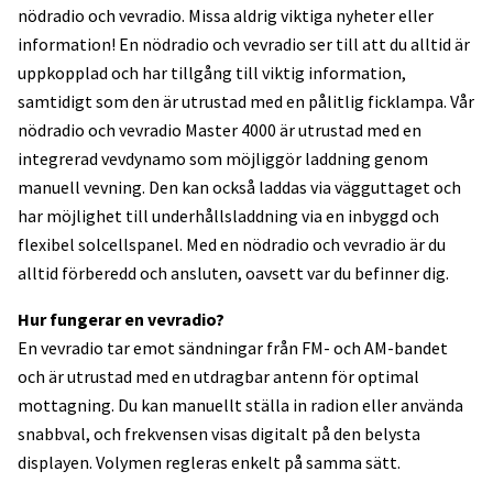
nödradio och vevradio. Missa aldrig viktiga nyheter eller
information! En nödradio och vevradio ser till att du alltid är
uppkopplad och har tillgång till viktig information,
samtidigt som den är utrustad med en pålitlig ficklampa. Vår
nödradio och vevradio Master 4000 är utrustad med en
integrerad vevdynamo som möjliggör laddning genom
manuell vevning. Den kan också laddas via vägguttaget och
har möjlighet till underhållsladdning via en inbyggd och
flexibel solcellspanel. Med en nödradio och vevradio är du
alltid förberedd och ansluten, oavsett var du befinner dig.
Hur fungerar en vevradio?
En vevradio tar emot sändningar från FM- och AM-bandet
och är utrustad med en utdragbar antenn för optimal
mottagning. Du kan manuellt ställa in radion eller använda
snabbval, och frekvensen visas digitalt på den belysta
displayen. Volymen regleras enkelt på samma sätt.