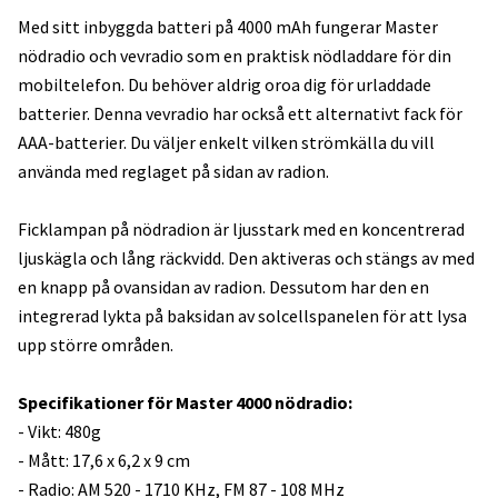
Med sitt inbyggda batteri på 4000 mAh fungerar Master
nödradio och vevradio som en praktisk nödladdare för din
mobiltelefon. Du behöver aldrig oroa dig för urladdade
batterier. Denna vevradio har också ett alternativt fack för
AAA-batterier. Du väljer enkelt vilken strömkälla du vill
använda med reglaget på sidan av radion.
Ficklampan på nödradion är ljusstark med en koncentrerad
ljuskägla och lång räckvidd. Den aktiveras och stängs av med
en knapp på ovansidan av radion. Dessutom har den en
integrerad lykta på baksidan av solcellspanelen för att lysa
upp större områden.
Specifikationer för Master 4000 nödradio:
- Vikt: 480g
- Mått: 17,6 x 6,2 x 9 cm
- Radio: AM 520 - 1710 KHz, FM 87 - 108 MHz