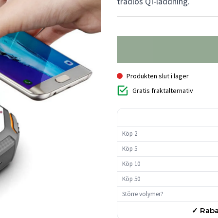
trådlös QI-laddning.
Produkten slut i lager
Gratis fraktalternativ
Köp 2
Köp 5
Köp 10
Köp 50
Större volymer?
✓ Raba