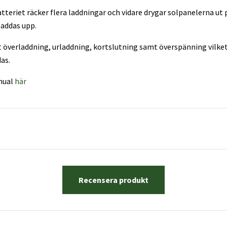
teriet räcker flera laddningar och vidare drygar solpanelerna ut
addas upp.
 överladdning, urladdning, kortslutning samt överspänning vilket
as.
nual
här
Recensera produkt