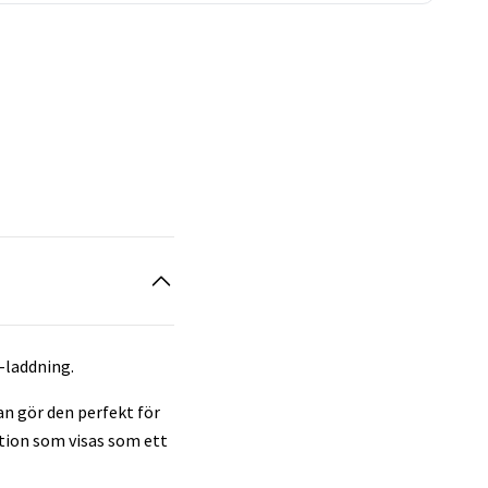
I-laddning.
n gör den perfekt för
nktion som visas som ett