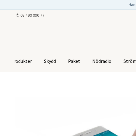
Han
✆
08 490 090 77
Produkter
Skydd
Paket
Nödradio
Strö