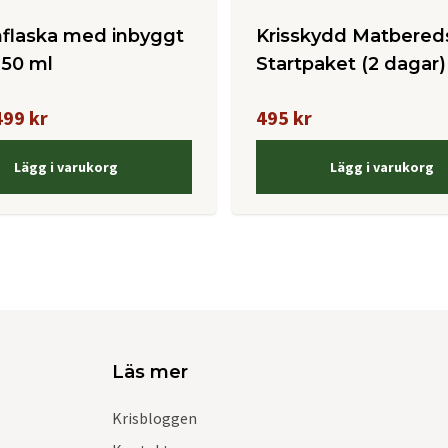
nflaska med inbyggt
Krisskydd Matbered
 650 ml
Startpaket (2 dagar)
499 kr
495 kr
Lägg i varukorg
Lägg i varukorg
Läs mer
Krisbloggen