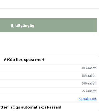
Ej tillgänglig
⚡ Köp fler, spara mer!
10% rabatt
15% rabatt
20% rabatt
25% rabatt
Kontakta oss
tten läggs automatiskt i kassan!