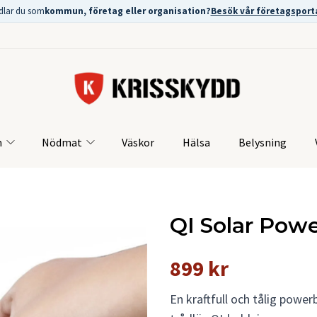
dlar du som
kommun, företag eller organisation?
Besök vår företagsport
m
Nödmat
Väskor
Hälsa
Belysning
QI Solar Pow
899 kr
En kraftfull och tålig power