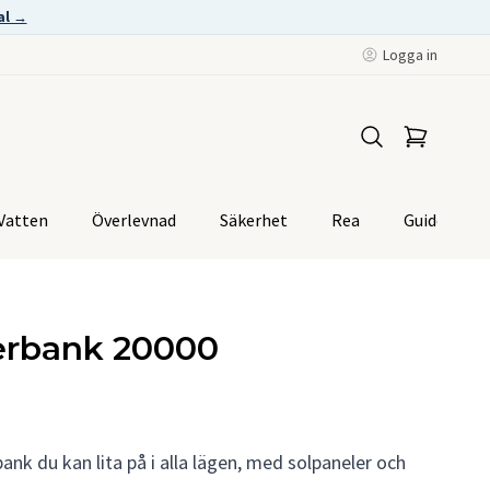
al →
Logga in
Vatten
Överlevnad
Säkerhet
Rea
Guider
erbank 20000
bank du kan lita på i alla lägen, med solpaneler och