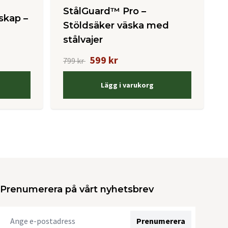
StålGuard™ Pro –
skap –
Stöldsäker väska med
stålvajer
599 kr
799 kr
Lägg i varukorg
Prenumerera på vårt nyhetsbrev
Prenumerera