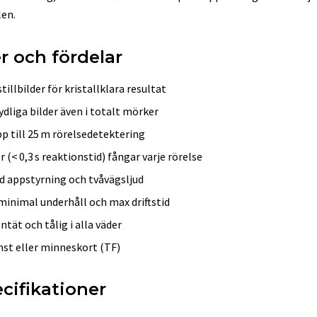
len.
r och fördelar
illbilder för kristallklara resultat
dliga bilder även i totalt mörker
pp till 25 m rörelsedetektering
 (< 0,3 s reaktionstid) fångar varje rörelse
 appstyrning och tvåvägsljud
 minimal underhåll och max driftstid
ntät och tålig i alla väder
nst eller minneskort (TF)
cifikationer