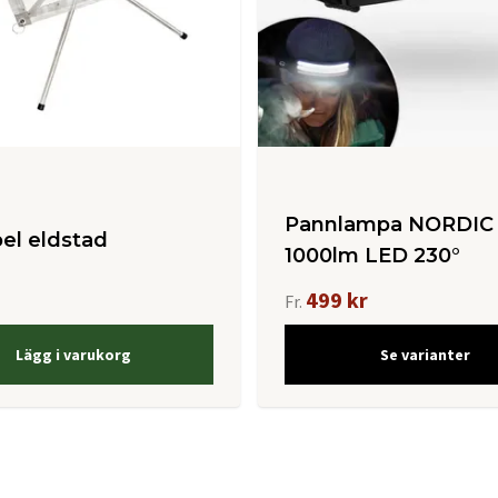
Pannlampa NORDIC
el eldstad
1000lm LED 230°
499 kr
Fr.
Lägg i varukorg
Se varianter