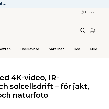
al →
Logga in
Vatten
Överlevnad
Säkerhet
Rea
Guider
ed 4K-video, IR-
 solcellsdrift – för jakt,
och naturfoto