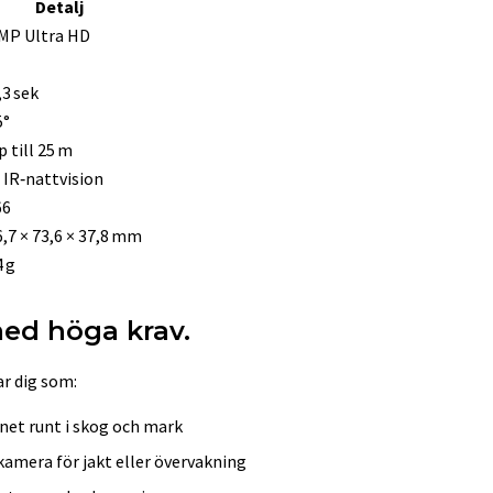
Detalj
 MP Ultra HD
,3 sek
5°
 till 25 m
 IR‑nattvision
66
,7 × 73,6 × 37,8 mm
 g
ed höga krav.
r dig som:
ygnet runt i skog och mark
kamera för jakt eller övervakning