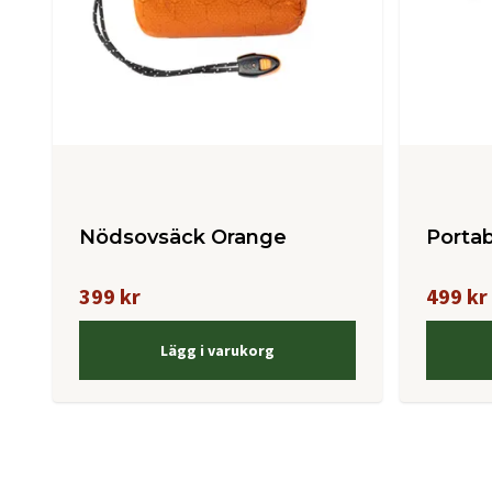
Nödsovsäck Orange
Portab
399 kr
499 kr
Lägg i varukorg