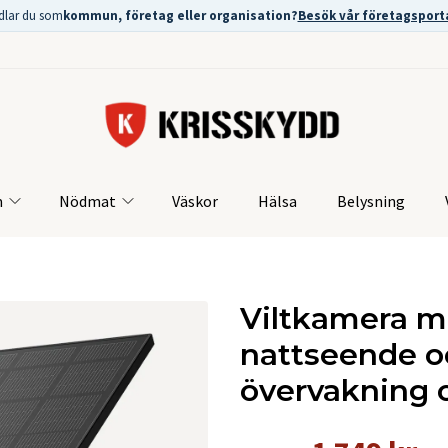
dlar du som
kommun, företag eller organisation?
Besök vår företagsport
m
Nödmat
Väskor
Hälsa
Belysning
Viltkamera m
nattseende och
övervakning 