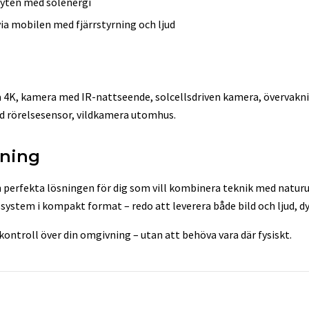
ibyten med solenergi
t via mobilen med fjärrstyrning och ljud
 4K, kamera med IR-nattseende, solcellsdriven kamera, övervak
d rörelsesensor, vildkamera utomhus.
ning
 perfekta lösningen för dig som vill kombinera teknik med naturup
ystem i kompakt format – redo att leverera både bild och ljud, dy
 kontroll över din omgivning – utan att behöva vara där fysiskt.