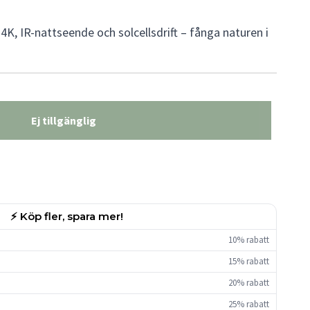
4K, IR-nattseende och solcellsdrift – fånga naturen i
Ej tillgänglig
⚡ Köp fler, spara mer!
10% rabatt
15% rabatt
20% rabatt
25% rabatt