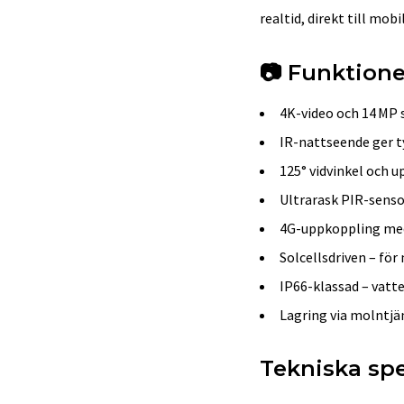
realtid, direkt till mobi
📷 Funktione
4K-video och 14 MP st
IR-nattseende ger ty
125° vidvinkel och u
Ultrarask PIR-sensor
4G-uppkoppling med
Solcellsdriven – för
IP66-klassad – vatte
Lagring via molntjä
Tekniska spe