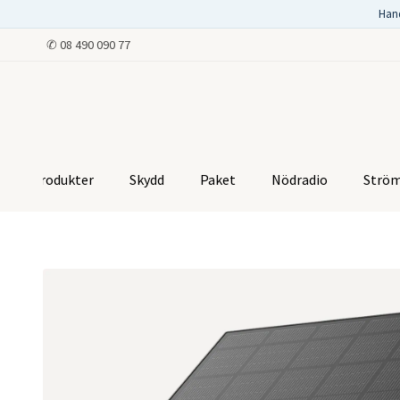
Han
✆
08 490 090 77
Produkter
Skydd
Paket
Nödradio
Strö