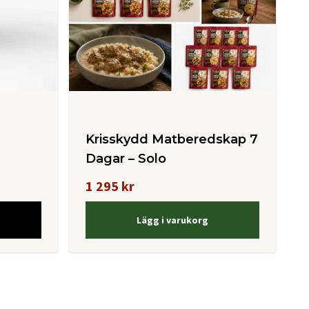
Krisskydd Matberedskap 7
Dagar – Solo
1 295 kr
Lägg i varukorg