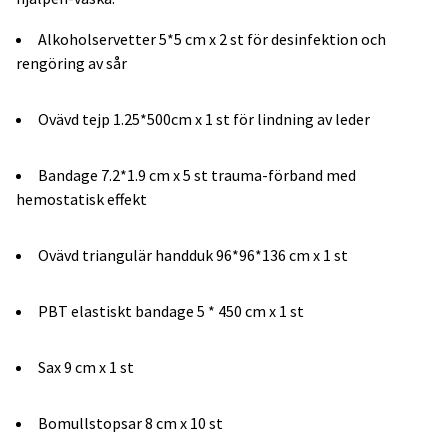
Alkoholservetter 5*5 cm x 2 st för desinfektion och
rengöring av sår
Ovävd tejp 1.25*500cm x 1 st för lindning av leder
Bandage 7.2*1.9 cm x 5 st trauma-förband med
hemostatisk effekt
Ovävd triangulär handduk 96*96*136 cm x 1 st
PBT elastiskt bandage 5 * 450 cm x 1 st
Sax 9 cm x 1 st
Bomullstopsar 8 cm x 10 st