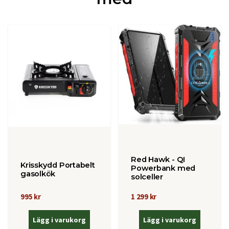
Red Hawk - QI
Krisskydd Portabelt
Powerbank med
gasolkök
solceller
995 kr
1 299 kr
Lägg i varukorg
Lägg i varukorg