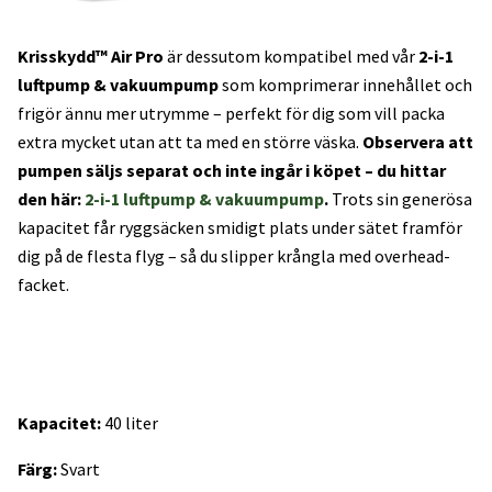
Krisskydd™ Air Pro
är dessutom kompatibel med vår
2-i-1
luftpump & vakuumpump
som komprimerar innehållet och
frigör ännu mer utrymme – perfekt för dig som vill packa
extra mycket utan att ta med en större väska.
Observera att
pumpen säljs separat och inte ingår i köpet – du hittar
den här:
2-i-1 luftpump & vakuumpump
.
Trots sin generösa
kapacitet får ryggsäcken smidigt plats under sätet framför
dig på de flesta flyg – så du slipper krångla med overhead-
facket.
Kapacitet:
40 liter
Färg:
Svart