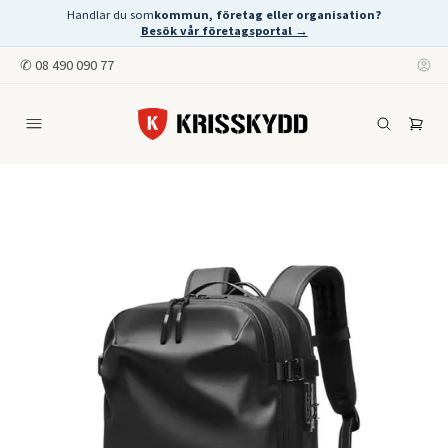
Handlar du som
kommun, företag eller organisation?
Besök vår företagsportal →
✆
08 490 090 77