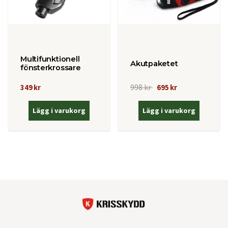
Multifunktionell
Akutpaketet
fönsterkrossare
998 kr
349 kr
695 kr
Lägg i varukorg
Lägg i varukorg