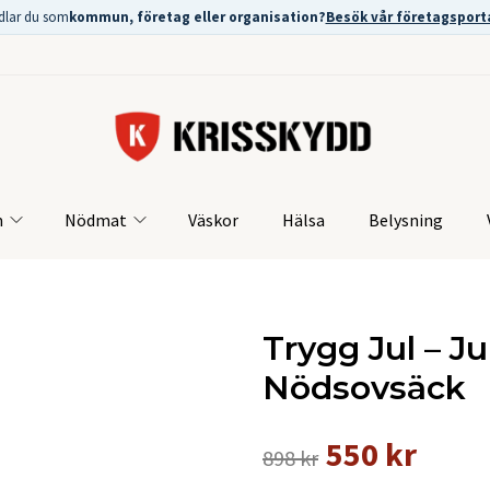
dlar du som
kommun, företag eller organisation?
Besök vår företagsport
m
Nödmat
Väskor
Hälsa
Belysning
Trygg Jul – J
Nödsovsäck
550 kr
898 kr