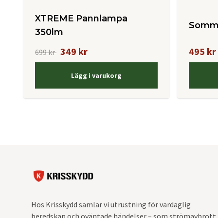
XTREME Pannlampa
Somma
350lm
349 kr
495 kr
699 kr
Lägg i varukorg
Hos Krisskydd samlar vi utrustning för vardaglig
beredskap och oväntade händelser – som strömavbrott,