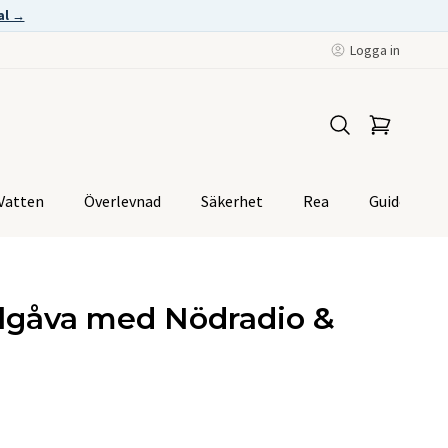
al →
Logga in
Vatten
Överlevnad
Säkerhet
Rea
Guider
ulgåva med Nödradio &