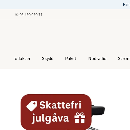
Han
✆
08 490 090 77
Produkter
Skydd
Paket
Nödradio
Strö