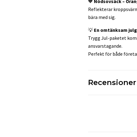
🧡
Nödsovsäck – Ora
Reflekterar kroppsvärme
bära med sig.
💡
En omtänksam julg
Trygg Jul-paketet komb
ansvarstagande.
Perfekt för både företa
Recensioner