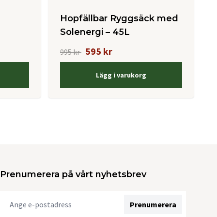
Hopfällbar Ryggsäck med
Solenergi – 45L
595 kr
995 kr
Lägg i varukorg
Prenumerera på vårt nyhetsbrev
Prenumerera