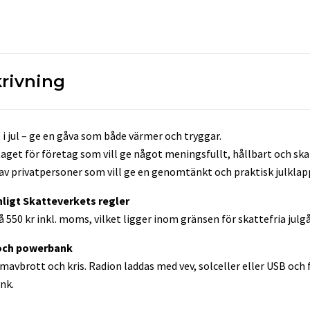
rivning
 i jul – ge en gåva som både värmer och tryggar.
aget för företag som vill ge något meningsfullt, hållbart och ska
 av privatpersoner som vill ge en genomtänkt och praktisk julklap
nligt Skatteverkets regler
 550 kr inkl. moms, vilket ligger inom gränsen för skattefria julgå
och powerbank
mavbrott och kris. Radion laddas med vev, solceller eller USB och
nk.