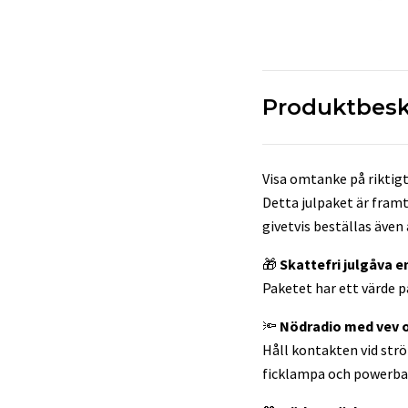
Produktbesk
Visa omtanke på riktigt
Detta julpaket är framt
givetvis beställas även
🎁
Skattefri julgåva e
Paketet har ett värde på
🔦
Nödradio med vev 
Håll kontakten vid strö
ficklampa och powerba