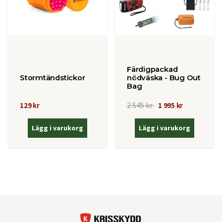
Färdigpackad
Stormtändstickor
nödväska - Bug Out
Bag
2 545 kr
129 kr
1 995 kr
Lägg i varukorg
Lägg i varukorg