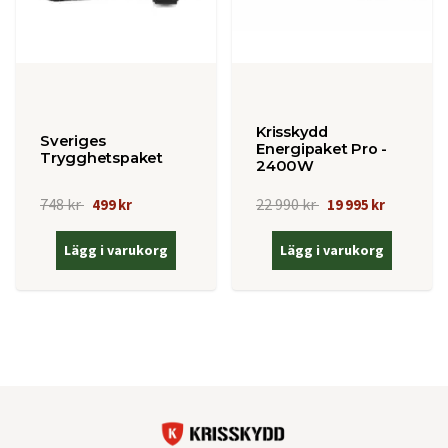
Krisskydd
Sveriges
Energipaket Pro -
Trygghetspaket
2400W
748 kr
22 990 kr
499 kr
19 995 kr
Lägg i varukorg
Lägg i varukorg