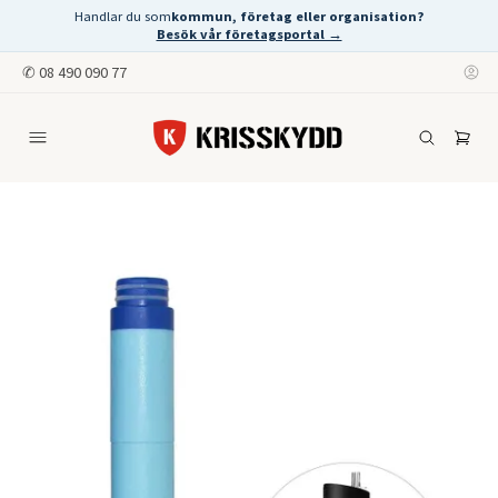
Handlar du som
kommun, företag eller organisation?
Besök vår företagsportal →
✆
08 490 090 77