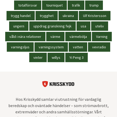
totalförsvar
tourniquet
trafik
trump
trygg handel
trygghet
ukraina
Ulf Kristersson
ungern
uppdrag granskning fejk
usa
uteliv
våld i nära relationer
värme
värmebölja
Varning
varningsljus
varningssystem
vatten
vevradio
vinter
willys
Yi Peng 3
Hos Krisskydd samlar vi utrustning för vardaglig
beredskap och oväntade händelser – som strömavbrott,
extremväder och andra samhällsstörningar. Vårt