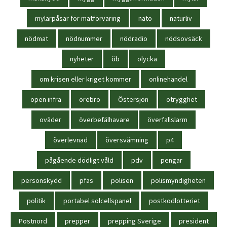
mylarpåsar för matförvaring
nato
naturliv
nödmat
nödnummer
nödradio
nödsovsäck
nyheter
öb
olycka
om krisen eller kriget kommer
onlinehandel
open infra
örebro
Östersjön
otrygghet
oväder
överbefälhavare
överfallslarm
överlevnad
översvämning
p4
pågående dödligt våld
pdv
pengar
personskydd
pfas
polisen
polismyndigheten
politik
portabel solcellspanel
postkodlotteriet
Postnord
prepper
prepping Sverige
president