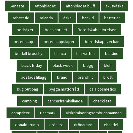
Senaste
Aftonbladet
aftonbladet bluff
akutväska
arbetstid
arlanda
åska
bankid
batterier
bedrägeri
bensinpriset
Beredskabsstyrelsen
beredskap
beredskapslager
beredskapsveckan
beställ broschyr
bianca
bil i vatten
bistånd
black friday
black week
blogg
bluff
bostadstillägg
brand
brandfilt
brott
bug out bag
bygga matförråd
caia cosmetics
camping
cancerframkallande
checklista
compricer
Danmark
Diskrimineringsombudsmannen
donald trump
drönare
drönarlarm
ehandel