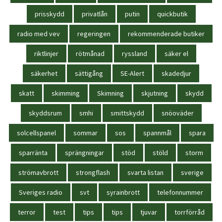
prisskydd
privatlån
putin
quickbutik
radio med vev
regeringen
rekommenderade butiker
riktlinjer
rötmånad
ryssland
säker el
säkerhet
sättigång
SE-Alert
skadedjur
skatt
skimming
Skimning
skjutning
skydd
skyddsrum
smhi
smittskydd
snöoväder
solcellspanel
sommar
sos
spannmål
spara
sparränta
sprängningar
stöd
stöld
storm
strömavbrott
strongflash
svarta listan
sverige
Sveriges radio
svt
syrainbrott
telefonnummer
terror
test
tips
tips
tjuvar
torrförråd