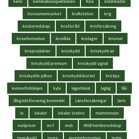
kemi
kemikalieinspektionen
Kina
köldskador
Konsumentverket
kraftstation
krig
krisberedskap
krisförråd
krisförsäkring
krisinformation
krislåda
krislager
krismat
krisprodukter
krisskydd
krisskydd air
krisskydd premium
krisskydd signal
krisskydds julbox
krisskyddskortet
kristips
kvinnofridslinjen
kyla
lagerlokal
laglig
lån
långtidsförvaring livsmedel
Länsförsäkringar
larm
lo
lokaler
lokaler örebro
matmomsen
matpriser
mcf
msb
MSB hemberedskap
munskydd
mygg
mygginformation
mylar