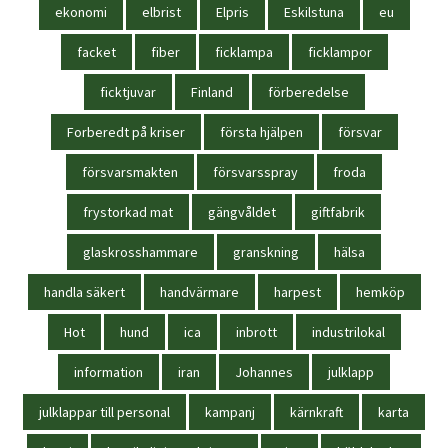
ekonomi
elbrist
Elpris
Eskilstuna
eu
facket
fiber
ficklampa
ficklampor
ficktjuvar
Finland
förberedelse
Forberedt på kriser
första hjälpen
försvar
försvarsmakten
försvarsspray
froda
frystorkad mat
gängvåldet
giftfabrik
glaskrosshammare
granskning
hälsa
handla säkert
handvärmare
harpest
hemköp
Hot
hund
ica
inbrott
industrilokal
information
iran
Johannes
julklapp
julklappar till personal
kampanj
kärnkraft
karta