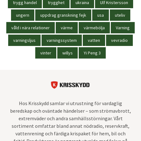
trygg handel
trygghet
ukraina
Ulf Kristersson
ungern
uppdrag granskning fejk
usa
uteliv
våld i nära relationer
värme
värmebölja
Varning
varningsljus
varningssystem
vatten
vevradio
vinter
willys
Yi Peng 3
Hos Krisskydd samlar vi utrustning för vardaglig
beredskap och oväntade händelser – som strömavbrott,
extremväder och andra samhällsstörningar. Vårt
sortiment omfattar bland annat nödradio, reservkraft,
vattenrening och färdiga krispaket för hem, bil och
fritid. Produkterna är noggrant utvalda med fokus på