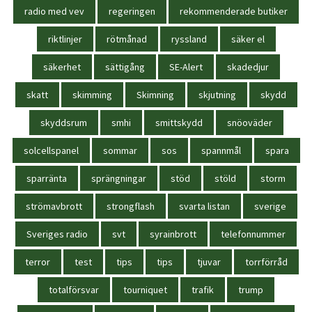
radio med vev
regeringen
rekommenderade butiker
riktlinjer
rötmånad
ryssland
säker el
säkerhet
sättigång
SE-Alert
skadedjur
skatt
skimming
Skimning
skjutning
skydd
skyddsrum
smhi
smittskydd
snöoväder
solcellspanel
sommar
sos
spannmål
spara
sparränta
sprängningar
stöd
stöld
storm
strömavbrott
strongflash
svarta listan
sverige
Sveriges radio
svt
syrainbrott
telefonnummer
terror
test
tips
tips
tjuvar
torrförråd
totalförsvar
tourniquet
trafik
trump