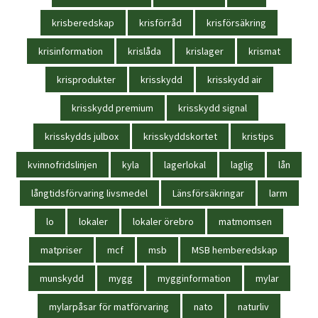
krisberedskap
krisförråd
krisförsäkring
krisinformation
krislåda
krislager
krismat
krisprodukter
krisskydd
krisskydd air
krisskydd premium
krisskydd signal
krisskydds julbox
krisskyddskortet
kristips
kvinnofridslinjen
kyla
lagerlokal
laglig
lån
långtidsförvaring livsmedel
Länsförsäkringar
larm
lo
lokaler
lokaler örebro
matmomsen
matpriser
mcf
msb
MSB hemberedskap
munskydd
mygg
mygginformation
mylar
mylarpåsar för matförvaring
nato
naturliv