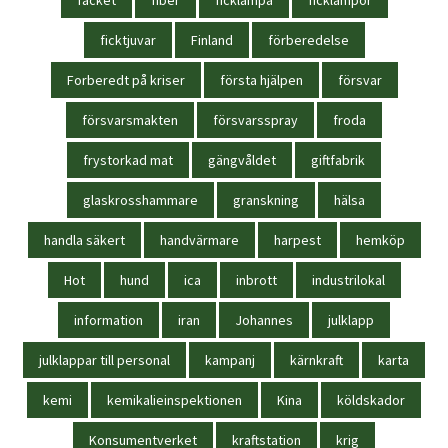
ficktjuvar
Finland
förberedelse
Forberedt på kriser
första hjälpen
försvar
försvarsmakten
försvarsspray
froda
frystorkad mat
gängvåldet
giftfabrik
glaskrosshammare
granskning
hälsa
handla säkert
handvärmare
harpest
hemköp
Hot
hund
ica
inbrott
industrilokal
information
iran
Johannes
julklapp
julklappar till personal
kampanj
kärnkraft
karta
kemi
kemikalieinspektionen
Kina
köldskador
Konsumentverket
kraftstation
krig