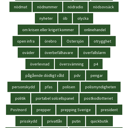
nödmat
nödnummer
nödradio
nödsovsäck
nyheter
öb
olycka
om krisen eller kriget kommer
onlinehandel
open infra
örebro
Östersjön
otrygghet
oväder
överbefälhavare
överfallslarm
överlevnad
översvämning
p4
pågående dödligt våld
pdv
pengar
personskydd
pfas
polisen
polismyndigheten
politik
portabel solcellspanel
postkodlotteriet
Postnord
prepper
prepping Sverige
president
prisskydd
privatlån
putin
quickbutik