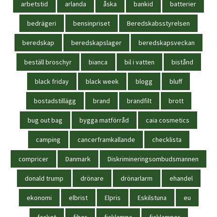
arbetstid
arlanda
åska
bankid
batterier
bedrägeri
bensinpriset
Beredskabsstyrelsen
beredskap
beredskapslager
beredskapsveckan
beställ broschyr
bianca
bil i vatten
bistånd
black friday
black week
blogg
bluff
bostadstillägg
brand
brandfilt
brott
bug out bag
bygga matförråd
caia cosmetics
camping
cancerframkallande
checklista
compricer
Danmark
Diskrimineringsombudsmannen
donald trump
drönare
drönarlarm
ehandel
ekonomi
elbrist
Elpris
Eskilstuna
eu
facket
fiber
ficklampa
ficklampor