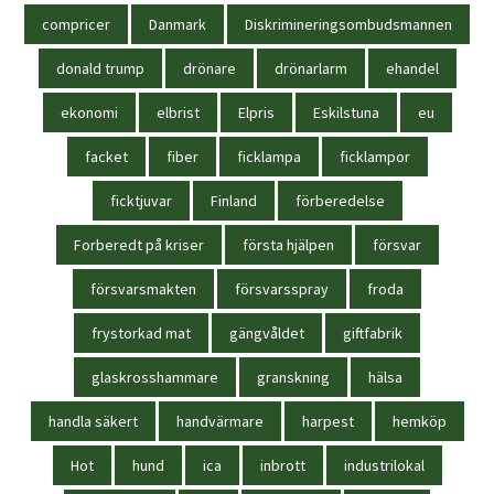
compricer
Danmark
Diskrimineringsombudsmannen
donald trump
drönare
drönarlarm
ehandel
ekonomi
elbrist
Elpris
Eskilstuna
eu
facket
fiber
ficklampa
ficklampor
ficktjuvar
Finland
förberedelse
Forberedt på kriser
första hjälpen
försvar
försvarsmakten
försvarsspray
froda
frystorkad mat
gängvåldet
giftfabrik
glaskrosshammare
granskning
hälsa
handla säkert
handvärmare
harpest
hemköp
Hot
hund
ica
inbrott
industrilokal