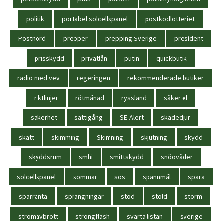
politik
portabel solcellspanel
postkodlotteriet
Postnord
prepper
prepping Sverige
president
prisskydd
privatlån
putin
quickbutik
radio med vev
regeringen
rekommenderade butiker
riktlinjer
rötmånad
ryssland
säker el
säkerhet
sättigång
SE-Alert
skadedjur
skatt
skimming
Skimning
skjutning
skydd
skyddsrum
smhi
smittskydd
snöoväder
solcellspanel
sommar
sos
spannmål
spara
sparränta
sprängningar
stöd
stöld
storm
strömavbrott
strongflash
svarta listan
sverige