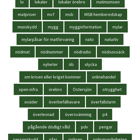
lo
lokaler
lokaler örebro
matmomsen
matpriser
mcf
msb
MSB hemberedskap
munskydd
mygg
mygginformation
mylar
mylarpåsar för matförvaring
nato
naturliv
nödmat
nödnummer
nödradio
nödsovsäck
nyheter
öb
olycka
om krisen eller kriget kommer
onlinehandel
open infra
örebro
Östersjön
otrygghet
oväder
överbefälhavare
överfallslarm
överlevnad
översvämning
p4
pågående dödligt våld
pdv
pengar
personskydd
pfas
polisen
polismyndigheten