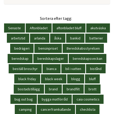
Sortera efter tagg:
Senaste
Aftonbladet
aftonbladet bluff
akutväska
arbetstid
arlanda
åska
bankid
batterier
bedrägeri
bensinpriset
Beredskabsstyrelsen
beredskap
beredskapslager
beredskapsveckan
beställ broschyr
bianca
bil i vatten
bistånd
black friday
black week
blogg
bluff
bostadstillägg
brand
brandfilt
brott
bug out bag
bygga matförråd
caia cosmetics
camping
cancerframkallande
checklista