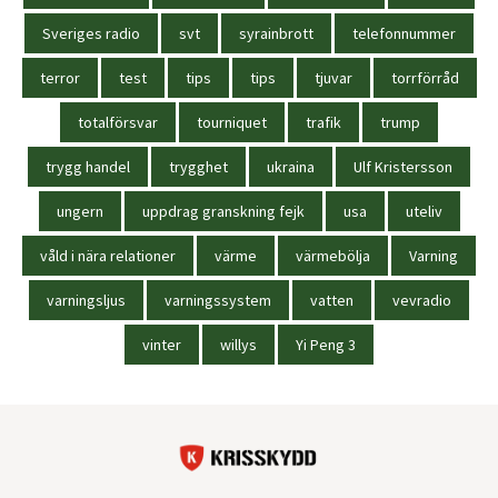
Sveriges radio
svt
syrainbrott
telefonnummer
terror
test
tips
tips
tjuvar
torrförråd
totalförsvar
tourniquet
trafik
trump
trygg handel
trygghet
ukraina
Ulf Kristersson
ungern
uppdrag granskning fejk
usa
uteliv
våld i nära relationer
värme
värmebölja
Varning
varningsljus
varningssystem
vatten
vevradio
vinter
willys
Yi Peng 3