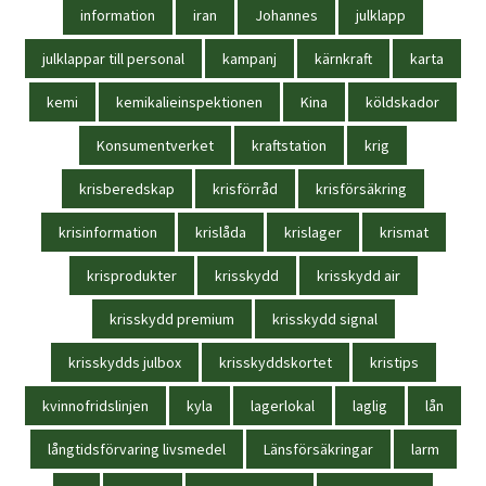
information
iran
Johannes
julklapp
julklappar till personal
kampanj
kärnkraft
karta
kemi
kemikalieinspektionen
Kina
köldskador
Konsumentverket
kraftstation
krig
krisberedskap
krisförråd
krisförsäkring
krisinformation
krislåda
krislager
krismat
krisprodukter
krisskydd
krisskydd air
krisskydd premium
krisskydd signal
krisskydds julbox
krisskyddskortet
kristips
kvinnofridslinjen
kyla
lagerlokal
laglig
lån
långtidsförvaring livsmedel
Länsförsäkringar
larm