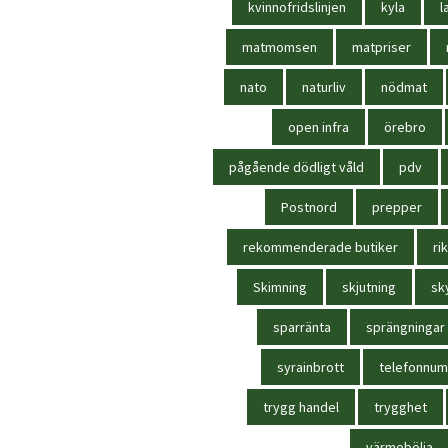
kvinnofridslinjen
kyla
l
matmomsen
matpriser
nato
naturliv
nödmat
open infra
örebro
pågående dödligt våld
pdv
Postnord
prepper
rekommenderade butiker
rik
Skimning
skjutning
sk
sparränta
sprängningar
syrainbrott
telefonnu
trygg handel
trygghet
värmebölja