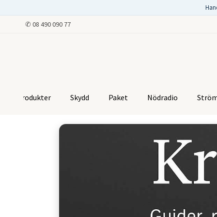
Han
✆
08 490 090 77
Produkter
Skydd
Paket
Nödradio
Strö