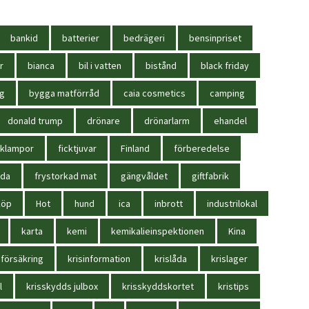
bankid
batterier
bedrägeri
bensinpriset
r
bianca
bil i vatten
bistånd
black friday
ag
bygga matförråd
caia cosmetics
camping
donald trump
drönare
drönarlarm
ehandel
cklampor
ficktjuvar
Finland
förberedelse
oda
frystorkad mat
gängvåldet
giftfabrik
köp
Hot
hund
ica
inbrott
industrilokal
karta
kemi
kemikalieinspektionen
Kina
sförsäkring
krisinformation
krislåda
krislager
l
krisskydds julbox
krisskyddskortet
kristips