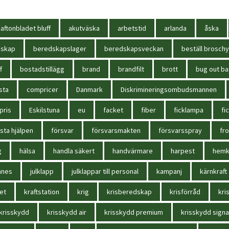
aftonbladet bluff
akutväska
arbetstid
arlanda
åska
dskap
beredskapslager
beredskapsveckan
beställ broschy
f
bostadstillägg
brand
brandfilt
brott
bug out b
sta
compricer
Danmark
Diskrimineringsombudsmannen
pris
Eskilstuna
eu
facket
fiber
ficklampa
fi
sta hjälpen
försvar
försvarsmakten
försvarsspray
fr
g
hälsa
handla säkert
handvärmare
harpest
hem
nnes
julklapp
julklappar till personal
kampanj
kärnkraft
et
kraftstation
krig
krisberedskap
krisförråd
kri
krisskydd
krisskydd air
krisskydd premium
krisskydd signa