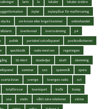
säkringar
larm
lo
lokaler
lokaler örebro
ygginformation
mylar
mylarpåsar för matförvaring
olycka
om krisen eller kriget kommer
onlinehandel
allslarm
överlevnad
översvämning
p4
n
politik
portabel solcellspanel
postkodlotteriet
in
quickbutik
radio med vev
regeringen
igång
SE-Alert
skadedjur
skatt
skimming
ellspanel
sommar
sos
spannmål
spara
svarta listan
sverige
Sveriges radio
svt
totalförsvar
tourniquet
trafik
trump
usa
uteliv
våld i nära relationer
värme
dio
vinter
willys
Yi Peng 3