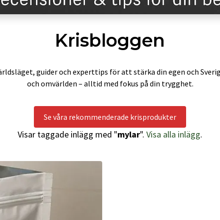
Krisbloggen
rldsläget, guider och experttips för att stärka din egen och Sveri
och omvärlden – alltid med fokus på din trygghet.
Se våra rekommenderade krisprodukter
Visar taggade inlägg med "
mylar
".
Visa alla inlägg
.