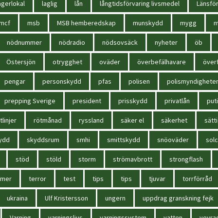
agerlokal
laglig
lån
långtidsförvaring livsmedel
Länsför
mcf
msb
MSB hemberedskap
munskydd
mygg
m
nödnummer
nödradio
nödsovsäck
nyheter
öb
Östersjön
otrygghet
oväder
överbefälhavare
överf
pengar
personskydd
pfas
polisen
polismyndighete
prepping Sverige
president
prisskydd
privatlån
put
tlinjer
rötmånad
ryssland
säker el
säkerhet
sätt
ydd
skyddsrum
smhi
smittskydd
snöoväder
solc
stöd
stöld
storm
strömavbrott
strongflash
mmer
terror
test
tips
tips
tjuvar
torrförråd
ukraina
Ulf Kristersson
ungern
uppdrag granskning fejk
Varning
varningsljus
varningssystem
vatten
vevra