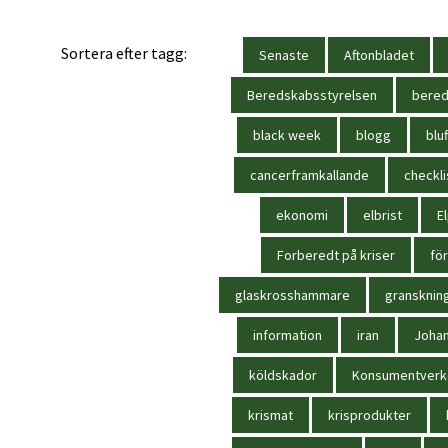
Sortera efter tagg:
Senaste
Aftonbladet
Beredskabsstyrelsen
bere
black week
blogg
bluf
cancerframkallande
checkli
ekonomi
elbrist
El
Forberedt på kriser
för
glaskrosshammare
gransknin
information
iran
Joha
köldskador
Konsumentverk
krismat
krisprodukter