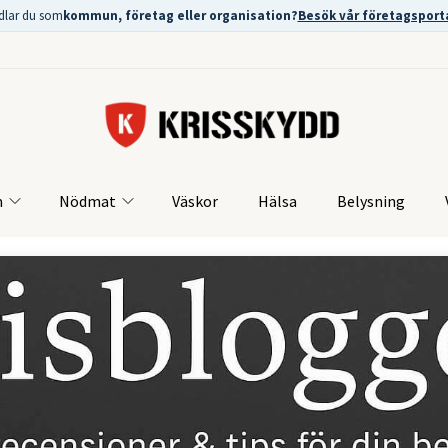
dlar du som
kommun, företag eller organisation?
Besök vår företagsport
m
Nödmat
Väskor
Hälsa
Belysning