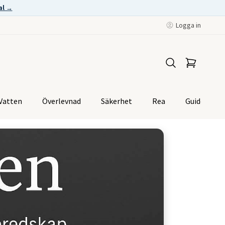
al →
Logga in
Vatten
Överlevnad
Säkerhet
Rea
Guider