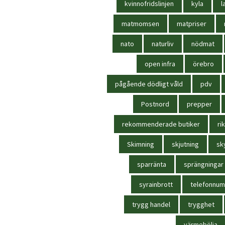
kvinnofridslinjen
kyla
l
matmomsen
matpriser
nato
naturliv
nödmat
open infra
örebro
pågående dödligt våld
pdv
Postnord
prepper
rekommenderade butiker
rik
Skimning
skjutning
sk
sparränta
sprängningar
syrainbrott
telefonnu
trygg handel
trygghet
värmebölja