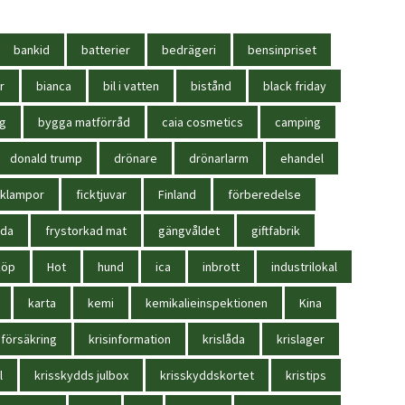
bankid
batterier
bedrägeri
bensinpriset
r
bianca
bil i vatten
bistånd
black friday
ag
bygga matförråd
caia cosmetics
camping
donald trump
drönare
drönarlarm
ehandel
cklampor
ficktjuvar
Finland
förberedelse
oda
frystorkad mat
gängvåldet
giftfabrik
köp
Hot
hund
ica
inbrott
industrilokal
karta
kemi
kemikalieinspektionen
Kina
sförsäkring
krisinformation
krislåda
krislager
l
krisskydds julbox
krisskyddskortet
kristips