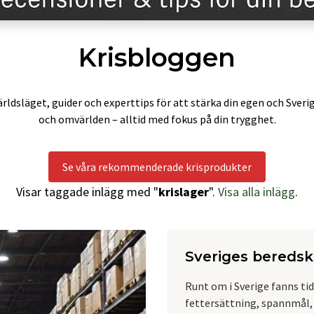
Krisbloggen
rldsläget, guider och experttips för att stärka din egen och Sveri
och omvärlden – alltid med fokus på din trygghet.
Se våra rekommenderade krisprodukter
Visar taggade inlägg med "
krislager
".
Visa alla inlägg
.
Sveriges bereds
Runt om i Sverige fanns ti
fettersättning, spannmål, 