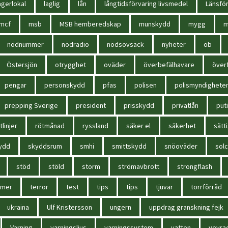
agerlokal
laglig
lån
långtidsförvaring livsmedel
Länsför
mcf
msb
MSB hemberedskap
munskydd
mygg
m
nödnummer
nödradio
nödsovsäck
nyheter
öb
Östersjön
otrygghet
oväder
överbefälhavare
överf
pengar
personskydd
pfas
polisen
polismyndighete
prepping Sverige
president
prisskydd
privatlån
put
tlinjer
rötmånad
ryssland
säker el
säkerhet
sätt
ydd
skyddsrum
smhi
smittskydd
snöoväder
solc
stöd
stöld
storm
strömavbrott
strongflash
mmer
terror
test
tips
tips
tjuvar
torrförråd
ukraina
Ulf Kristersson
ungern
uppdrag granskning fejk
Varning
varningsljus
varningssystem
vatten
vevra