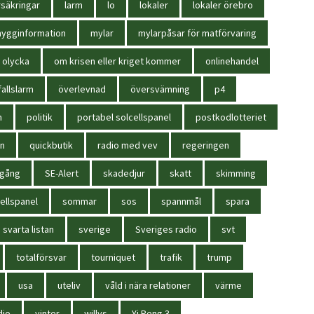
säkringar
larm
lo
lokaler
lokaler örebro
ygginformation
mylar
mylarpåsar för matförvaring
olycka
om krisen eller kriget kommer
onlinehandel
allslarm
överlevnad
översvämning
p4
n
politik
portabel solcellspanel
postkodlotteriet
in
quickbutik
radio med vev
regeringen
igång
SE-Alert
skadedjur
skatt
skimming
ellspanel
sommar
sos
spannmål
spara
svarta listan
sverige
Sveriges radio
svt
totalförsvar
tourniquet
trafik
trump
usa
uteliv
våld i nära relationer
värme
dio
vinter
willys
Yi Peng 3