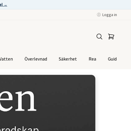
al →
Logga in
Vatten
Överlevnad
Säkerhet
Rea
Guider