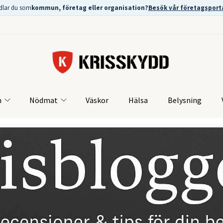
dlar du som
kommun, företag eller organisation?
Besök vår företagsport
m
Nödmat
Väskor
Hälsa
Belysning