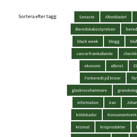
Sortera efter tagg:
Senaste
Aftonbladet
Beredskabsstyrelsen
bere
black week
blogg
bluf
cancerframkallande
checkli
ekonomi
elbrist
El
Forberedt på kriser
för
glaskrosshammare
gransknin
information
iran
Joha
köldskador
Konsumentverk
krismat
krisprodukter