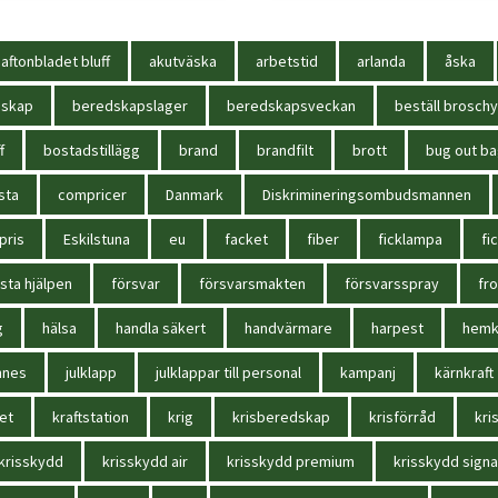
aftonbladet bluff
akutväska
arbetstid
arlanda
åska
dskap
beredskapslager
beredskapsveckan
beställ broschy
f
bostadstillägg
brand
brandfilt
brott
bug out b
sta
compricer
Danmark
Diskrimineringsombudsmannen
pris
Eskilstuna
eu
facket
fiber
ficklampa
fi
sta hjälpen
försvar
försvarsmakten
försvarsspray
fr
g
hälsa
handla säkert
handvärmare
harpest
hem
nnes
julklapp
julklappar till personal
kampanj
kärnkraft
et
kraftstation
krig
krisberedskap
krisförråd
kri
krisskydd
krisskydd air
krisskydd premium
krisskydd signa