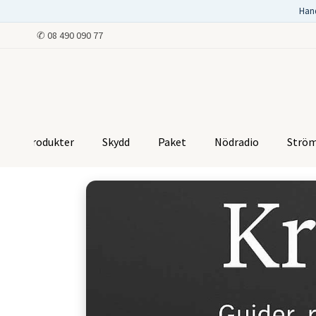
Han
✆
08 490 090 77
Produkter
Skydd
Paket
Nödradio
Strö