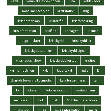
kemi
kemikalieinspektionen
Kina
köldskador
Konsumentverket
kraftstation
krig
krisberedskap
krisförråd
krisförsäkring
krisinformation
krislåda
krislager
krismat
krisprodukter
krisskydd
krisskydd air
krisskydd premium
krisskydd signal
krisskydds julbox
krisskyddskortet
kristips
kvinnofridslinjen
kyla
lagerlokal
laglig
lån
långtidsförvaring livsmedel
Länsförsäkringar
larm
lo
lokaler
lokaler örebro
matmomsen
matpriser
mcf
msb
MSB hemberedskap
munskydd
mygg
mygginformation
mylar