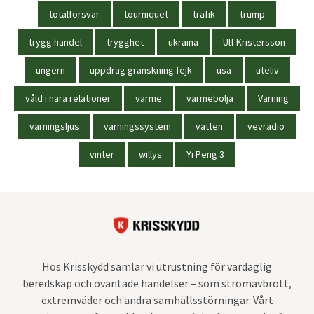
totalförsvar
tourniquet
trafik
trump
trygg handel
trygghet
ukraina
Ulf Kristersson
ungern
uppdrag granskning fejk
usa
uteliv
våld i nära relationer
värme
värmebölja
Varning
varningsljus
varningssystem
vatten
vevradio
vinter
willys
Yi Peng 3
Hos Krisskydd samlar vi utrustning för vardaglig
beredskap och oväntade händelser – som strömavbrott,
extremväder och andra samhällsstörningar. Vårt