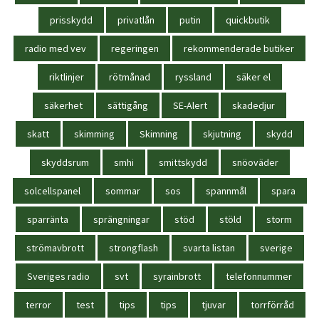
prisskydd
privatlån
putin
quickbutik
radio med vev
regeringen
rekommenderade butiker
riktlinjer
rötmånad
ryssland
säker el
säkerhet
sättigång
SE-Alert
skadedjur
skatt
skimming
Skimning
skjutning
skydd
skyddsrum
smhi
smittskydd
snöoväder
solcellspanel
sommar
sos
spannmål
spara
sparränta
sprängningar
stöd
stöld
storm
strömavbrott
strongflash
svarta listan
sverige
Sveriges radio
svt
syrainbrott
telefonnummer
terror
test
tips
tips
tjuvar
torrförråd