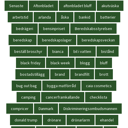
Senaste
Aftonbladet
aftonbladet bluff
akutväska
arbetstid
arlanda
åska
bankid
batterier
bedrägeri
bensinpriset
Beredskabsstyrelsen
beredskap
beredskapslager
beredskapsveckan
beställ broschyr
bianca
bil i vatten
bistånd
black friday
black week
blogg
bluff
bostadstillägg
brand
brandfilt
brott
bug out bag
bygga matförråd
caia cosmetics
camping
cancerframkallande
checklista
compricer
Danmark
Diskrimineringsombudsmannen
donald trump
drönare
drönarlarm
ehandel