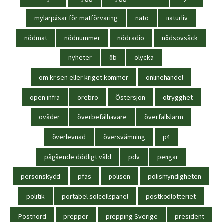
mylarpåsar för matförvaring
nato
naturliv
nödmat
nödnummer
nödradio
nödsovsäck
nyheter
öb
olycka
om krisen eller kriget kommer
onlinehandel
open infra
örebro
Östersjön
otrygghet
oväder
överbefälhavare
överfallslarm
överlevnad
översvämning
p4
pågående dödligt våld
pdv
pengar
personskydd
pfas
polisen
polismyndigheten
politik
portabel solcellspanel
postkodlotteriet
Postnord
prepper
prepping Sverige
president