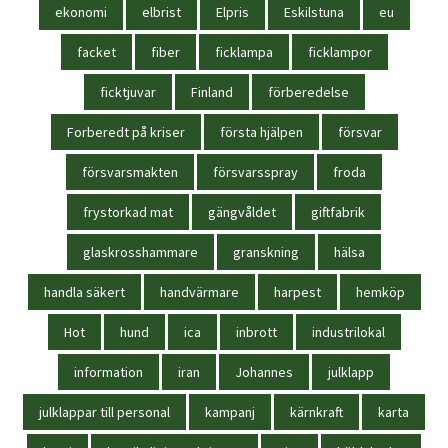
ekonomi
elbrist
Elpris
Eskilstuna
eu
facket
fiber
ficklampa
ficklampor
ficktjuvar
Finland
förberedelse
Forberedt på kriser
första hjälpen
försvar
försvarsmakten
försvarsspray
froda
frystorkad mat
gängvåldet
giftfabrik
glaskrosshammare
granskning
hälsa
handla säkert
handvärmare
harpest
hemköp
Hot
hund
ica
inbrott
industrilokal
information
iran
Johannes
julklapp
julklappar till personal
kampanj
kärnkraft
karta