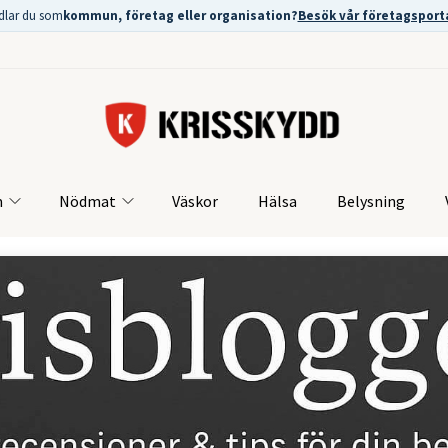
dlar du som
kommun, företag eller organisation?
Besök vår företagsport
m
Nödmat
Väskor
Hälsa
Belysning