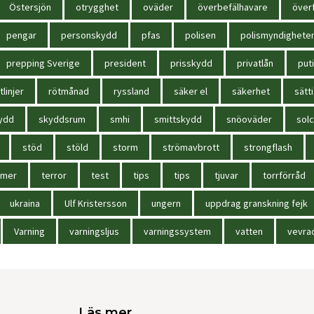
Östersjön
otrygghet
oväder
överbefälhavare
överf
pengar
personskydd
pfas
polisen
polismyndighete
prepping Sverige
president
prisskydd
privatlån
put
tlinjer
rötmånad
ryssland
säker el
säkerhet
sätt
ydd
skyddsrum
smhi
smittskydd
snöoväder
solc
stöd
stöld
storm
strömavbrott
strongflash
mmer
terror
test
tips
tips
tjuvar
torrförråd
ukraina
Ulf Kristersson
ungern
uppdrag granskning fejk
Varning
varningsljus
varningssystem
vatten
vevra
Läs mer