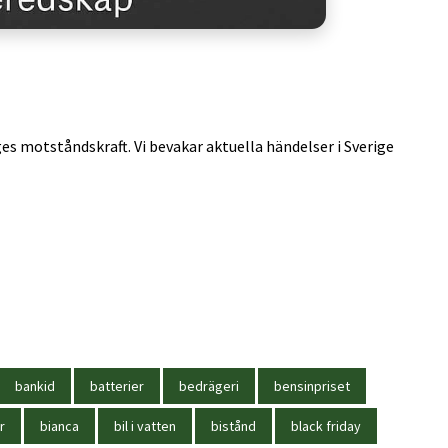
ges motståndskraft. Vi bevakar aktuella händelser i Sverige
bankid
batterier
bedrägeri
bensinpriset
r
bianca
bil i vatten
bistånd
black friday