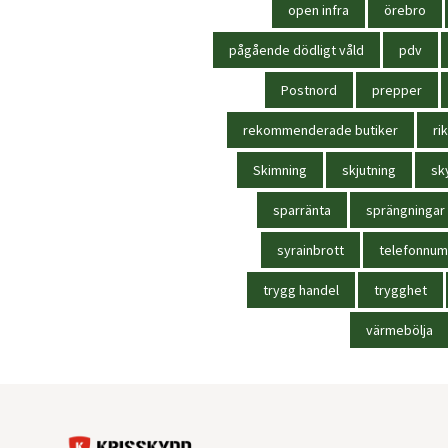
open infra
örebro
pågående dödligt våld
pdv
Postnord
prepper
rekommenderade butiker
rik
Skimning
skjutning
sk
sparränta
sprängningar
syrainbrott
telefonnu
trygg handel
trygghet
värmebölja