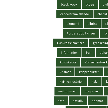
black week
blogg
bluf
cancerframkallande
checkli
ekonomi
elbrist
El
Forberedt på kriser
för
glaskrosshammare
gransknin
information
iran
Joha
köldskador
Konsumentverk
krismat
krisprodukter
kvinnofridslinjen
kyla
l
matmomsen
matpriser
nato
naturliv
nödmat