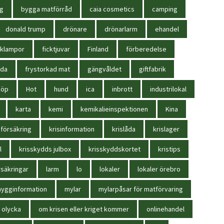
ag
bygga matförråd
caia cosmetics
camping
donald trump
drönare
drönarlarm
ehandel
cklampor
ficktjuvar
Finland
förberedelse
oda
frystorkad mat
gängvåldet
giftfabrik
köp
Hot
hund
ica
inbrott
industrilokal
karta
kemi
kemikalieinspektionen
Kina
sförsäkring
krisinformation
krislåda
krislager
l
krisskydds julbox
krisskyddskortet
kristips
säkringar
larm
lo
lokaler
lokaler örebro
ygginformation
mylar
mylarpåsar för matförvaring
olycka
om krisen eller kriget kommer
onlinehandel