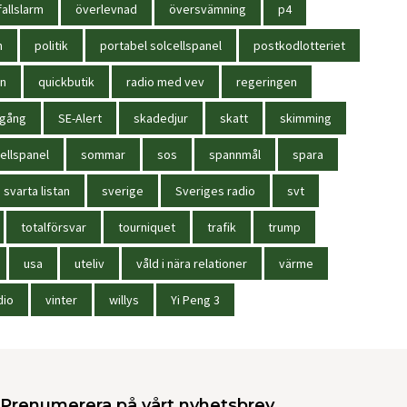
allslarm
överlevnad
översvämning
p4
n
politik
portabel solcellspanel
postkodlotteriet
in
quickbutik
radio med vev
regeringen
igång
SE-Alert
skadedjur
skatt
skimming
ellspanel
sommar
sos
spannmål
spara
svarta listan
sverige
Sveriges radio
svt
totalförsvar
tourniquet
trafik
trump
usa
uteliv
våld i nära relationer
värme
dio
vinter
willys
Yi Peng 3
Prenumerera på vårt nyhetsbrev