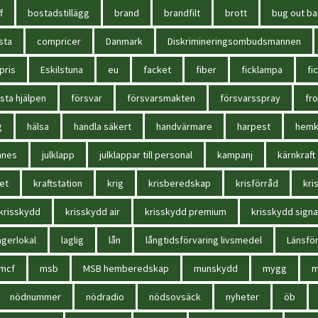
f
bostadstillägg
brand
brandfilt
brott
bug out b
sta
compricer
Danmark
Diskrimineringsombudsmannen
pris
Eskilstuna
eu
facket
fiber
ficklampa
fi
sta hjälpen
försvar
försvarsmakten
försvarsspray
fr
g
hälsa
handla säkert
handvärmare
harpest
hem
nnes
julklapp
julklappar till personal
kampanj
kärnkraft
et
kraftstation
krig
krisberedskap
krisförråd
kri
krisskydd
krisskydd air
krisskydd premium
krisskydd signa
agerlokal
laglig
lån
långtidsförvaring livsmedel
Länsför
mcf
msb
MSB hemberedskap
munskydd
mygg
m
nödnummer
nödradio
nödsovsäck
nyheter
öb