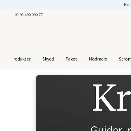
Han
✆
08 490 090 77
Produkter
Skydd
Paket
Nödradio
Strö