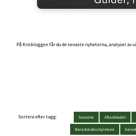
På Krisbloggen får du de senaste nyheterna, analyser av vä
Sortera efter tagg:
Senaste
Aftonbladet
Beredskabsstyrelsen
bere