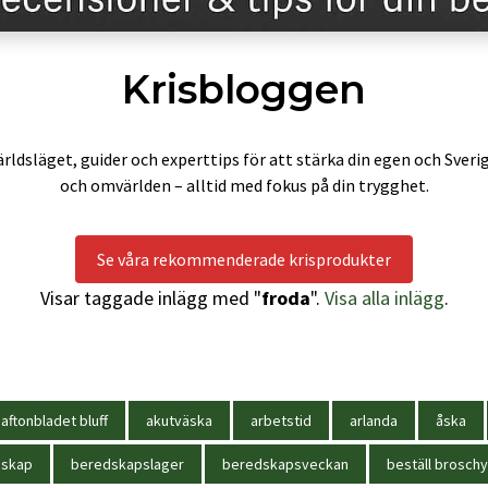
Krisbloggen
rldsläget, guider och experttips för att stärka din egen och Sveri
och omvärlden – alltid med fokus på din trygghet.
Se våra rekommenderade krisprodukter
Visar taggade inlägg med "
froda
".
Visa alla inlägg
.
aftonbladet bluff
akutväska
arbetstid
arlanda
åska
dskap
beredskapslager
beredskapsveckan
beställ broschy