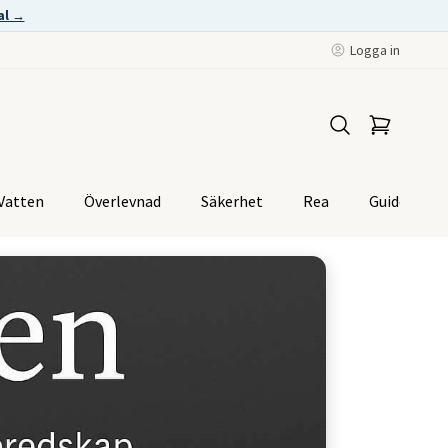
al →
Logga in
Vatten
Överlevnad
Säkerhet
Rea
Guider