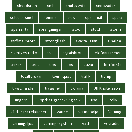
skyddsrum
smhi
smittskydd
snöoväder
solcellspanel
sommar
sos
spannmål
spara
sparränta
sprängningar
stöd
stöld
storm
strömavbrott
strongflash
svarta listan
sverige
Sveriges radio
svt
syrainbrott
telefonnummer
terror
test
tips
tips
tjuvar
torrförråd
totalförsvar
tourniquet
trafik
trump
trygg handel
trygghet
ukraina
Ulf Kristersson
ungern
uppdrag granskning fejk
usa
uteliv
våld i nära relationer
värme
värmebölja
Varning
varningsljus
varningssystem
vatten
vevradio