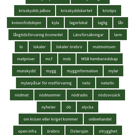
krisskydds julbox
krisskyddskortet
kristips
kvinnofridslinjen
kyla
lagerlokal
laglig
lån
långtidsförvaring livsmedel
Länsförsäkringar
larm
lo
lokaler
lokaler örebro
matmomsen
matpriser
mcf
msb
MSB hemberedskap
munskydd
mygg
mygginformation
mylar
mylarpåsar för matförvaring
nato
naturliv
nödmat
nödnummer
nödradio
nödsovsäck
nyheter
öb
olycka
om krisen eller kriget kommer
onlinehandel
open infra
örebro
Östersjön
otrygghet