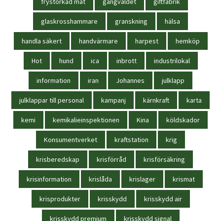
frystorkad mat
gängvåldet
giftfabrik
glaskrosshammare
granskning
hälsa
handla säkert
handvärmare
harpest
hemköp
Hot
hund
ica
inbrott
industrilokal
information
iran
Johannes
julklapp
julklappar till personal
kampanj
kärnkraft
karta
kemi
kemikalieinspektionen
Kina
köldskador
Konsumentverket
kraftstation
krig
krisberedskap
krisförråd
krisförsäkring
krisinformation
krislåda
krislager
krismat
krisprodukter
krisskydd
krisskydd air
krisskydd premium
krisskydd signal