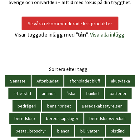
Sverige och omvärlden – alltid med fokus på din trygghet.
Se våra rekommenderade krisprodukter
Visar taggade inlägg med "
lån
".
Visa alla inlägg
.
Sortera efter tagg:
Senaste
Aftonbladet
aftonbladet bluff
akutväska
arbetstid
arlanda
åska
bankid
batterier
bedrägeri
bensinpriset
Beredskabsstyrelsen
beredskap
beredskapslager
beredskapsveckan
beställ broschyr
bianca
bil i vatten
bistånd