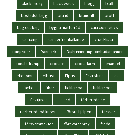
black friday
black week
blogg
bluff
bostadstillägg
brand
brandfilt
brott
bug out bag
bygga matförråd
caia cosmetics
camping
cancerframkallande
checklista
compricer
Danmark
Diskrimineringsombudsmannen
donald trump
drönare
drönarlarm
ehandel
ekonomi
elbrist
Elpris
Eskilstuna
eu
facket
fiber
ficklampa
ficklampor
ficktjuvar
Finland
förberedelse
Forberedt på kriser
första hjälpen
försvar
försvarsmakten
försvarsspray
froda