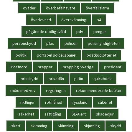
oväder
överbefälhavare
överfallslarm
överlevnad
översvämning
p4
pågående dödligt våld
pdv
pengar
personskydd
pfas
polisen
polismyndigheten
politik
portabel solcellspanel
postkodlotteriet
Postnord
prepper
prepping Sverige
president
prisskydd
privatlån
putin
quickbutik
radio med vev
regeringen
rekommenderade butiker
riktlinjer
rötmånad
ryssland
säker el
säkerhet
sättigång
SE-Alert
skadedjur
skatt
skimming
Skimning
skjutning
skydd