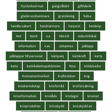
frystorkad mat
gängvåldet
giftfabrik
glaskrosshammare
granskning
hälsa
handla säkert
handvärmare
harpest
hemköp
Hot
hund
ica
inbrott
industrilokal
information
iran
Johannes
julklapp
julklappar till personal
kampanj
kärnkraft
karta
kemi
kemikalieinspektionen
Kina
köldskador
Konsumentverket
kraftstation
krig
krisberedskap
krisförråd
krisförsäkring
krisinformation
krislåda
krislager
krismat
krisprodukter
krisskydd
krisskydd air