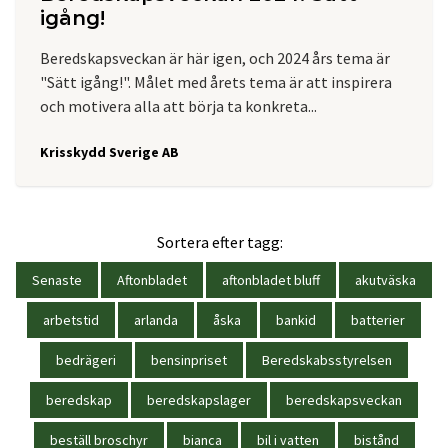
igång!
Beredskapsveckan är här igen, och 2024 års tema är
"Sätt igång!". Målet med årets tema är att inspirera
och motivera alla att börja ta konkreta...
Krisskydd Sverige AB
Sortera efter tagg:
Senaste
Aftonbladet
aftonbladet bluff
akutväska
arbetstid
arlanda
åska
bankid
batterier
bedrägeri
bensinpriset
Beredskabsstyrelsen
beredskap
beredskapslager
beredskapsveckan
beställ broschyr
bianca
bil i vatten
bistånd