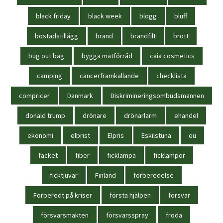
black friday
black week
blogg
bluff
bostadstillägg
brand
brandfilt
brott
bug out bag
bygga matförråd
caia cosmetics
camping
cancerframkallande
checklista
compricer
Danmark
Diskrimineringsombudsmannen
donald trump
drönare
drönarlarm
ehandel
ekonomi
elbrist
Elpris
Eskilstuna
eu
facket
fiber
ficklampa
ficklampor
ficktjuvar
Finland
förberedelse
Forberedt på kriser
första hjälpen
försvar
försvarsmakten
försvarsspray
froda