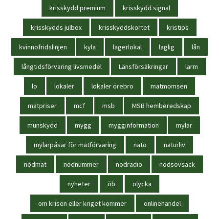
krisskydd premium
krisskydd signal
krisskydds julbox
krisskyddskortet
kristips
kvinnofridslinjen
kyla
lagerlokal
laglig
lån
långtidsförvaring livsmedel
Länsförsäkringar
larm
lo
lokaler
lokaler örebro
matmomsen
matpriser
mcf
msb
MSB hemberedskap
munskydd
mygg
mygginformation
mylar
mylarpåsar för matförvaring
nato
naturliv
nödmat
nödnummer
nödradio
nödsovsäck
nyheter
öb
olycka
om krisen eller kriget kommer
onlinehandel