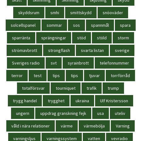
skyddsrum
smhi
smittskydd
snöoväder
solcellspanel
sommar
sos
spannmål
spara
sparränta
sprängningar
stöd
stöld
storm
strömavbrott
strongflash
svarta listan
sverige
Sveriges radio
svt
syrainbrott
telefonnummer
terror
test
tips
tips
tjuvar
torrförråd
totalförsvar
tourniquet
trafik
trump
trygg handel
trygghet
ukraina
Ulf Kristersson
ungern
uppdrag granskning fejk
usa
uteliv
våld i nära relationer
värme
värmebölja
Varning
varningsljus
varningssystem
vatten
vevradio