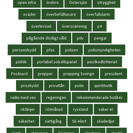
open infra
örebro
Östersjön
otrygghet
oväder
överbefälhavare
överfallslarm
överlevnad
översvämning
p4
pågående dödligt våld
pdv
pengar
personskydd
pfas
polisen
polismyndigheten
politik
portabel solcellspanel
postkodlotteriet
Postnord
prepper
prepping Sverige
president
prisskydd
privatlån
putin
quickbutik
radio med vev
regeringen
rekommenderade butiker
riktlinjer
rötmånad
ryssland
säker el
säkerhet
sättigång
SE-Alert
skadedjur
skatt
skimming
Skimning
skjutning
skydd