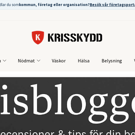
dlar du som
kommun, företag eller organisation?
Besök vår företagsport
m
Nödmat
Väskor
Hälsa
Belysning