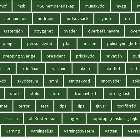
mcf
msb
MSB hemberedskap
munskydd
mygg
m
nödnummer
nödradio
nödsovsäck
nyheter
öb
Östersjön
otrygghet
oväder
överbefälhavare
överf
pengar
personskydd
pfas
polisen
polismyndighete
prepping Sverige
president
prisskydd
privatlån
put
tlinjer
rötmånad
ryssland
säker el
säkerhet
sätt
ydd
skyddsrum
smhi
smittskydd
snöoväder
solc
stöd
stöld
storm
strömavbrott
strongflash
mmer
terror
test
tips
tips
tjuvar
torrförråd
ukraina
Ulf Kristersson
ungern
uppdrag granskning fejk
Varning
varningsljus
varningssystem
vatten
vevra