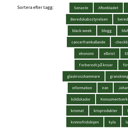
Sortera efter tagg:
Senaste
Aftonbladet
Beredskabsstyrelsen
bere
black week
blogg
bluf
cancerframkallande
checkli
ekonomi
elbrist
El
Forberedt på kriser
för
glaskrosshammare
gransknin
information
iran
Joha
köldskador
Konsumentverk
krismat
krisprodukter
kvinnofridslinjen
kyla
l