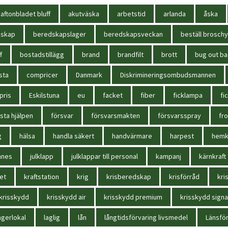
aftonbladet bluff
akutväska
arbetstid
arlanda
åska
dskap
beredskapslager
beredskapsveckan
beställ broschy
f
bostadstillägg
brand
brandfilt
brott
bug out b
sta
compricer
Danmark
Diskrimineringsombudsmannen
pris
Eskilstuna
eu
facket
fiber
ficklampa
fi
sta hjälpen
försvar
försvarsmakten
försvarsspray
fr
g
hälsa
handla säkert
handvärmare
harpest
hem
nnes
julklapp
julklappar till personal
kampanj
kärnkraft
et
kraftstation
krig
krisberedskap
krisförråd
kri
krisskydd
krisskydd air
krisskydd premium
krisskydd signa
agerlokal
laglig
lån
långtidsförvaring livsmedel
Länsför