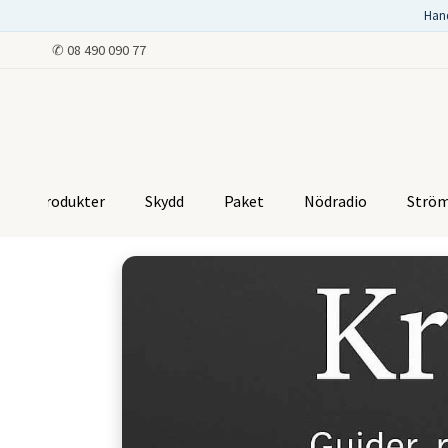
Han
✆
08 490 090 77
Produkter
Skydd
Paket
Nödradio
Strö