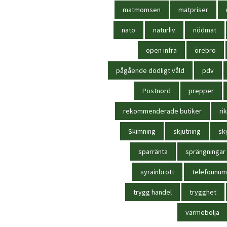
matmomsen
matpriser
nato
naturliv
nödmat
open infra
örebro
pågående dödligt våld
pdv
Postnord
prepper
rekommenderade butiker
rik
Skimning
skjutning
sk
sparränta
sprängningar
syrainbrott
telefonnu
trygg handel
trygghet
värmebölja