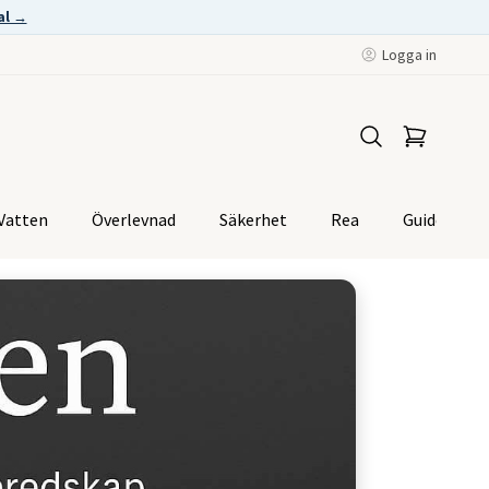
al →
Logga in
Vatten
Överlevnad
Säkerhet
Rea
Guider