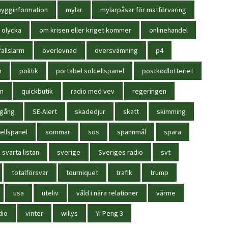
ygginformation
mylar
mylarpåsar för matförvaring
olycka
om krisen eller kriget kommer
onlinehandel
allslarm
överlevnad
översvämning
p4
n
politik
portabel solcellspanel
postkodlotteriet
in
quickbutik
radio med vev
regeringen
igång
SE-Alert
skadedjur
skatt
skimming
ellspanel
sommar
sos
spannmål
spara
svarta listan
sverige
Sveriges radio
svt
totalförsvar
tourniquet
trafik
trump
usa
uteliv
våld i nära relationer
värme
dio
vinter
willys
Yi Peng 3