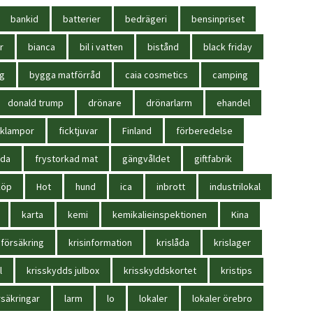
bankid
batterier
bedrägeri
bensinpriset
r
bianca
bil i vatten
bistånd
black friday
ag
bygga matförråd
caia cosmetics
camping
donald trump
drönare
drönarlarm
ehandel
cklampor
ficktjuvar
Finland
förberedelse
oda
frystorkad mat
gängvåldet
giftfabrik
köp
Hot
hund
ica
inbrott
industrilokal
karta
kemi
kemikalieinspektionen
Kina
sförsäkring
krisinformation
krislåda
krislager
l
krisskydds julbox
krisskyddskortet
kristips
säkringar
larm
lo
lokaler
lokaler örebro