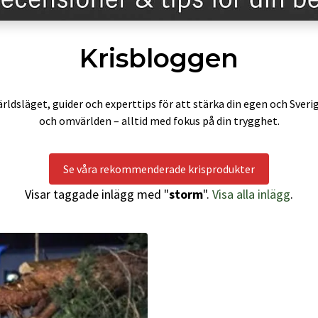
Krisbloggen
rldsläget, guider och experttips för att stärka din egen och Sveri
och omvärlden – alltid med fokus på din trygghet.
Se våra rekommenderade krisprodukter
Visar taggade inlägg med "
storm
".
Visa alla inlägg
.