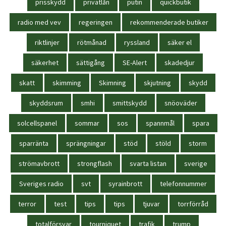
prisskydd
privatlån
putin
quickbutik
radio med vev
regeringen
rekommenderade butiker
riktlinjer
rötmånad
ryssland
säker el
säkerhet
sättigång
SE-Alert
skadedjur
skatt
skimming
Skimning
skjutning
skydd
skyddsrum
smhi
smittskydd
snöoväder
solcellspanel
sommar
sos
spannmål
spara
sparränta
sprängningar
stöd
stöld
storm
strömavbrott
strongflash
svarta listan
sverige
Sveriges radio
svt
syrainbrott
telefonnummer
terror
test
tips
tips
tjuvar
torrförråd
totalförsvar
tourniquet
trafik
trump