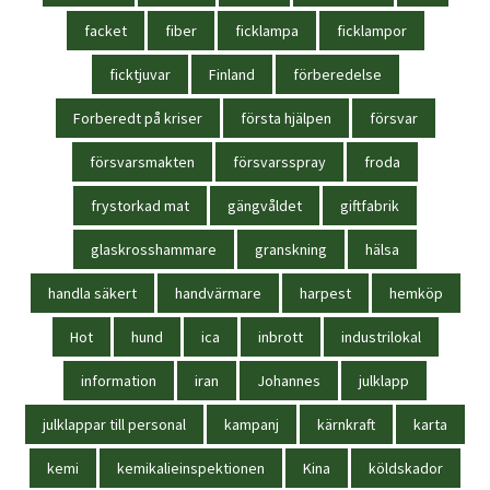
facket
fiber
ficklampa
ficklampor
ficktjuvar
Finland
förberedelse
Forberedt på kriser
första hjälpen
försvar
försvarsmakten
försvarsspray
froda
frystorkad mat
gängvåldet
giftfabrik
glaskrosshammare
granskning
hälsa
handla säkert
handvärmare
harpest
hemköp
Hot
hund
ica
inbrott
industrilokal
information
iran
Johannes
julklapp
julklappar till personal
kampanj
kärnkraft
karta
kemi
kemikalieinspektionen
Kina
köldskador