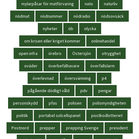
mylarpåsar för matförvaring
nato
naturliv
nödmat
nödnummer
nödradio
nödsovsäck
nyheter
öb
olycka
om krisen eller kriget kommer
onlinehandel
open infra
örebro
Östersjön
otrygghet
oväder
överbefälhavare
överfallslarm
överlevnad
översvämning
p4
pågående dödligt våld
pdv
pengar
personskydd
pfas
polisen
polismyndigheten
politik
portabel solcellspanel
postkodlotteriet
Postnord
prepper
prepping Sverige
president