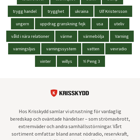
trygg handel
trygghet
ukraina
Ulf Kristersson
ungern
uppdrag granskning fejk
usa
uteliv
våld i nära relationer
värme
värmebölja
Varning
varningsljus
varningssystem
vatten
vevradio
vinter
willys
Yi Peng 3
Hos Krisskydd samlar vi utrustning för vardaglig
beredskap och oväntade händelser – som strömavbrott,
extremväder och andra samhällsstörningar. Vårt
sortiment omfattar bland annat nödradio, reservkraft,