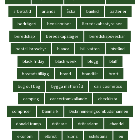
arbetstid
arlanda
åska
bankid
batterier
bedrägeri
bensinpriset
Beredskabsstyrelsen
beredskap
beredskapslager
beredskapsveckan
beställ broschyr
bianca
bil i vatten
bistånd
black friday
black week
blogg
bluff
bostadstillägg
brand
brandfilt
brott
bug out bag
bygga matförråd
caia cosmetics
camping
cancerframkallande
checklista
compricer
Danmark
Diskrimineringsombudsmannen
donald trump
drönare
drönarlarm
ehandel
ekonomi
elbrist
Elpris
Eskilstuna
eu