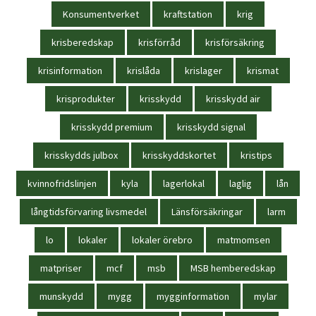
Konsumentverket
kraftstation
krig
krisberedskap
krisförråd
krisförsäkring
krisinformation
krislåda
krislager
krismat
krisprodukter
krisskydd
krisskydd air
krisskydd premium
krisskydd signal
krisskydds julbox
krisskyddskortet
kristips
kvinnofridslinjen
kyla
lagerlokal
laglig
lån
långtidsförvaring livsmedel
Länsförsäkringar
larm
lo
lokaler
lokaler örebro
matmomsen
matpriser
mcf
msb
MSB hemberedskap
munskydd
mygg
mygginformation
mylar