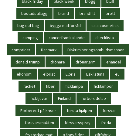
black friday
black week
blogg
bluff
bostadstillägg
brand
brandfilt
brott
bug out bag
bygga matförråd
caia cosmetics
camping
cancerframkallande
checklista
compricer
Danmark
Diskrimineringsombudsmannen
donald trump
drönare
drönarlarm
ehandel
ekonomi
elbrist
Elpris
Eskilstuna
eu
facket
fiber
ficklampa
ficklampor
ficktjuvar
Finland
förberedelse
Forberedt på kriser
första hjälpen
försvar
försvarsmakten
försvarsspray
froda
frystorkad mat
gängvåldet
giftfabrik