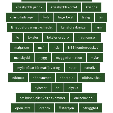
krisskydds julbox
krisskyddskortet
kristips
kvinnofridslinjen
kyla
lagerlokal
laglig
lån
långtidsförvaring livsmedel
Länsförsäkringar
larm
lo
lokaler
lokaler örebro
matmomsen
matpriser
mcf
msb
MSB hemberedskap
munskydd
mygg
mygginformation
mylar
mylarpåsar för matförvaring
nato
naturliv
nödmat
nödnummer
nödradio
nödsovsäck
nyheter
öb
olycka
om krisen eller kriget kommer
onlinehandel
open infra
örebro
Östersjön
otrygghet