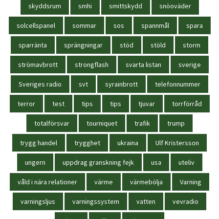
skyddsrum
smhi
smittskydd
snöoväder
solcellspanel
sommar
sos
spannmål
spara
sparränta
sprängningar
stöd
stöld
storm
strömavbrott
strongflash
svarta listan
sverige
Sveriges radio
svt
syrainbrott
telefonnummer
terror
test
tips
tips
tjuvar
torrförråd
totalförsvar
tourniquet
trafik
trump
trygg handel
trygghet
ukraina
Ulf Kristersson
ungern
uppdrag granskning fejk
usa
uteliv
våld i nära relationer
värme
värmebölja
Varning
varningsljus
varningssystem
vatten
vevradio