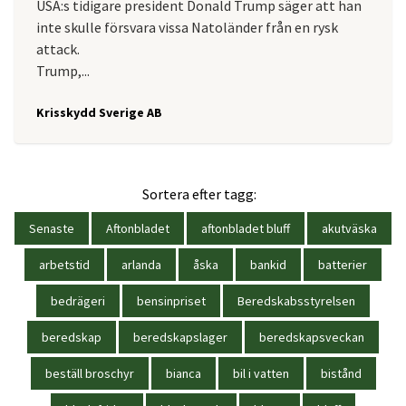
USA:s tidigare president Donald Trump säger att han
inte skulle försvara vissa Natoländer från en rysk
attack.
Trump,...
Krisskydd Sverige AB
Sortera efter tagg:
Senaste
Aftonbladet
aftonbladet bluff
akutväska
arbetstid
arlanda
åska
bankid
batterier
bedrägeri
bensinpriset
Beredskabsstyrelsen
beredskap
beredskapslager
beredskapsveckan
beställ broschyr
bianca
bil i vatten
bistånd