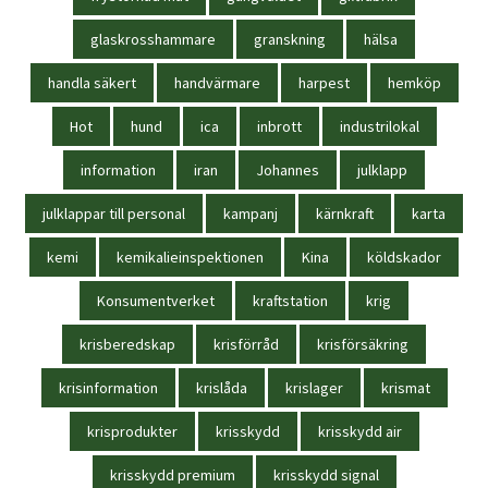
glaskrosshammare
granskning
hälsa
handla säkert
handvärmare
harpest
hemköp
Hot
hund
ica
inbrott
industrilokal
information
iran
Johannes
julklapp
julklappar till personal
kampanj
kärnkraft
karta
kemi
kemikalieinspektionen
Kina
köldskador
Konsumentverket
kraftstation
krig
krisberedskap
krisförråd
krisförsäkring
krisinformation
krislåda
krislager
krismat
krisprodukter
krisskydd
krisskydd air
krisskydd premium
krisskydd signal