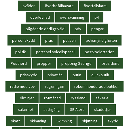
oväder
överbefälhavare
överfallslarm
överlevnad
översvämning
p4
pågående dödligt våld
pdv
pengar
personskydd
pfas
polisen
polismyndigheten
politik
portabel solcellspanel
postkodlotteriet
Postnord
prepper
prepping Sverige
president
prisskydd
privatlån
putin
quickbutik
radio med vev
regeringen
rekommenderade butiker
riktlinjer
rötmånad
ryssland
säker el
säkerhet
sättigång
SE-Alert
skadedjur
skatt
skimming
Skimning
skjutning
skydd