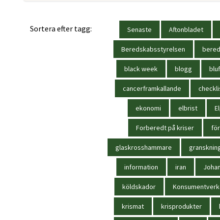
Sortera efter tagg:
Senaste
Aftonbladet
Beredskabsstyrelsen
bere
black week
blogg
bluf
cancerframkallande
checkli
ekonomi
elbrist
El
Forberedt på kriser
för
glaskrosshammare
gransknin
information
iran
Joha
köldskador
Konsumentverk
krismat
krisprodukter