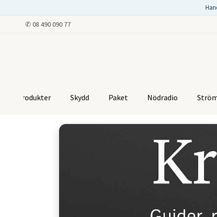
Han
✆
08 490 090 77
Produkter
Skydd
Paket
Nödradio
Strö