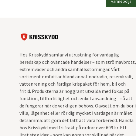
värmebölja
Hos Krisskydd samlar vi utrustning för vardaglig
beredskap och oväntade händelser – som strömavbrott,
extremväder och andra samhällsstörningar. Vårt
sortiment omfattar bland annat nödradio, reservkraft,
vattenrening och färdiga krispaket för hem, bil och
fritid. Produkterna är noggrant utvalda med fokus på
funktion, tillförlitlighet och enkel användning – så att
de fungerar när de verkligen behövs. Oavsett om du bor i
villa, lägenhet eller rör dig mycket i vardagen är målet
detsamma: att göra det lätt att vara förberedd. Handla
hos Krisskydd med fri frakt på ordrar över 699 kr. Ett
litet steg idag – som kan göra stor skillnad när det