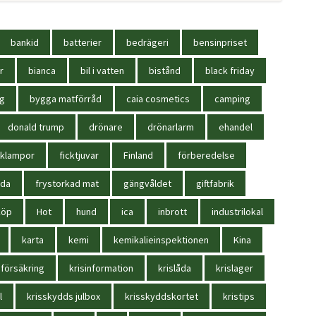
bankid
batterier
bedrägeri
bensinpriset
r
bianca
bil i vatten
bistånd
black friday
ag
bygga matförråd
caia cosmetics
camping
donald trump
drönare
drönarlarm
ehandel
cklampor
ficktjuvar
Finland
förberedelse
oda
frystorkad mat
gängvåldet
giftfabrik
köp
Hot
hund
ica
inbrott
industrilokal
karta
kemi
kemikalieinspektionen
Kina
sförsäkring
krisinformation
krislåda
krislager
l
krisskydds julbox
krisskyddskortet
kristips