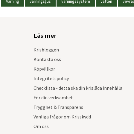
Varning
varningsljus
varningssystem
vatten
vevra
Läs mer
Krisbloggen
Kontakta oss
Köpvillkor
Integritetspolicy
Checklista - detta ska din krislåda innehålla
För din verksamhet
Trygghet & Transparens
Vanliga frågor om Krisskydd
Om oss