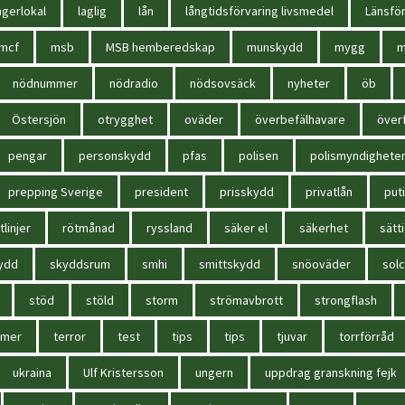
agerlokal
laglig
lån
långtidsförvaring livsmedel
Länsför
mcf
msb
MSB hemberedskap
munskydd
mygg
m
nödnummer
nödradio
nödsovsäck
nyheter
öb
Östersjön
otrygghet
oväder
överbefälhavare
överf
pengar
personskydd
pfas
polisen
polismyndighete
prepping Sverige
president
prisskydd
privatlån
put
tlinjer
rötmånad
ryssland
säker el
säkerhet
sätt
ydd
skyddsrum
smhi
smittskydd
snöoväder
solc
stöd
stöld
storm
strömavbrott
strongflash
mmer
terror
test
tips
tips
tjuvar
torrförråd
ukraina
Ulf Kristersson
ungern
uppdrag granskning fejk