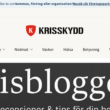
dlar du som
kommun, företag eller organisation?
Besök vår företagsport
m
Nödmat
Väskor
Hälsa
Belysning