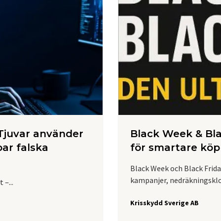
 Tjuvar använder
Black Week & Bla
par falska
för smartare köp
Black Week och Black Frid
kampanjer, nedräkningskloc
 –...
Krisskydd Sverige AB