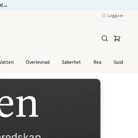
al →
Logga in
Vatten
Överlevnad
Säkerhet
Rea
Guider