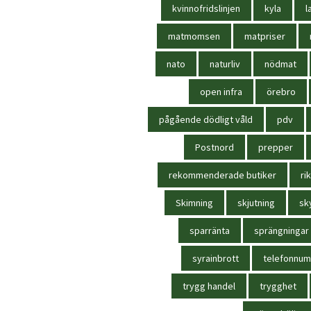
kvinnofridslinjen
kyla
l
matmomsen
matpriser
nato
naturliv
nödmat
open infra
örebro
pågående dödligt våld
pdv
Postnord
prepper
rekommenderade butiker
rik
Skimning
skjutning
sk
sparränta
sprängningar
syrainbrott
telefonnu
trygg handel
trygghet