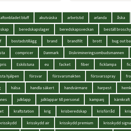
aftonbladet bluff
akutväska
arbetstid
arlanda
åska
dskap
beredskapslager
beredskapsveckan
beställ broschy
f
bostadstillägg
brand
brandfilt
brott
bug out b
sta
compricer
Danmark
Diskrimineringsombudsmannen
pris
Eskilstuna
eu
facket
fiber
ficklampa
fi
sta hjälpen
försvar
försvarsmakten
försvarsspray
fr
g
hälsa
handla säkert
handvärmare
harpest
hem
nnes
julklapp
julklappar till personal
kampanj
kärnkraft
et
kraftstation
krig
krisberedskap
krisförråd
kri
krisskydd
krisskydd air
krisskydd premium
krisskydd signa