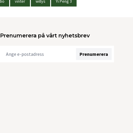
dio
vinter
willys
Yi Peng 3
Prenumerera på vårt nyhetsbrev
Prenumerera