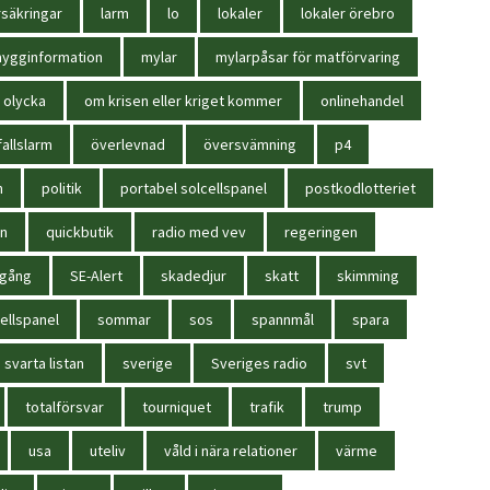
säkringar
larm
lo
lokaler
lokaler örebro
ygginformation
mylar
mylarpåsar för matförvaring
olycka
om krisen eller kriget kommer
onlinehandel
allslarm
överlevnad
översvämning
p4
n
politik
portabel solcellspanel
postkodlotteriet
in
quickbutik
radio med vev
regeringen
igång
SE-Alert
skadedjur
skatt
skimming
ellspanel
sommar
sos
spannmål
spara
svarta listan
sverige
Sveriges radio
svt
totalförsvar
tourniquet
trafik
trump
usa
uteliv
våld i nära relationer
värme