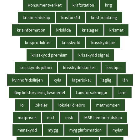
Konsumentverket
kraftstation
krig
krisberedskap
krisförråd
krisförsäkring
krisinformation
krislåda
krislager
krismat
krisprodukter
krisskydd
krisskydd air
krisskydd premium
krisskydd signal
krisskydds julbox
krisskyddskortet
kristips
kvinnofridslinjen
kyla
lagerlokal
laglig
lån
långtidsförvaring livsmedel
Länsförsäkringar
larm
lo
lokaler
lokaler örebro
matmomsen
matpriser
mcf
msb
MSB hemberedskap
munskydd
mygg
mygginformation
mylar