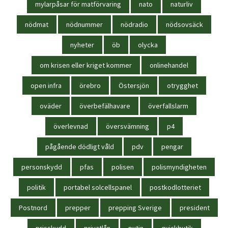
mylarpåsar för matförvaring
nato
naturliv
nödmat
nödnummer
nödradio
nödsovsäck
nyheter
öb
olycka
om krisen eller kriget kommer
onlinehandel
open infra
örebro
Östersjön
otrygghet
oväder
överbefälhavare
överfallslarm
överlevnad
översvämning
p4
pågående dödligt våld
pdv
pengar
personskydd
pfas
polisen
polismyndigheten
politik
portabel solcellspanel
postkodlotteriet
Postnord
prepper
prepping Sverige
president
prisskydd
privatlån
putin
quickbutik