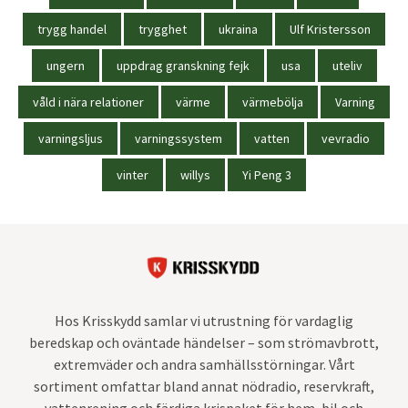
trygg handel
trygghet
ukraina
Ulf Kristersson
ungern
uppdrag granskning fejk
usa
uteliv
våld i nära relationer
värme
värmebölja
Varning
varningsljus
varningssystem
vatten
vevradio
vinter
willys
Yi Peng 3
Hos Krisskydd samlar vi utrustning för vardaglig
beredskap och oväntade händelser – som strömavbrott,
extremväder och andra samhällsstörningar. Vårt
sortiment omfattar bland annat nödradio, reservkraft,
vattenrening och färdiga krispaket för hem, bil och