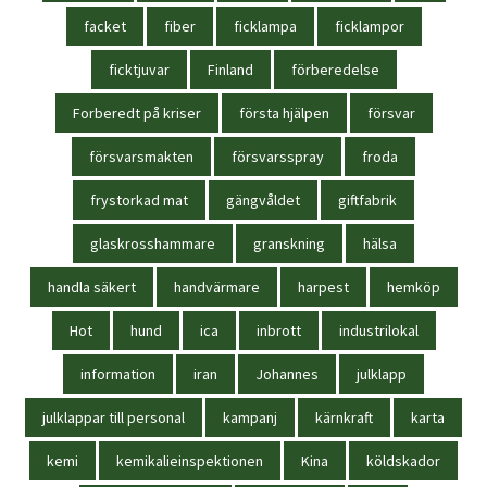
facket
fiber
ficklampa
ficklampor
ficktjuvar
Finland
förberedelse
Forberedt på kriser
första hjälpen
försvar
försvarsmakten
försvarsspray
froda
frystorkad mat
gängvåldet
giftfabrik
glaskrosshammare
granskning
hälsa
handla säkert
handvärmare
harpest
hemköp
Hot
hund
ica
inbrott
industrilokal
information
iran
Johannes
julklapp
julklappar till personal
kampanj
kärnkraft
karta
kemi
kemikalieinspektionen
Kina
köldskador