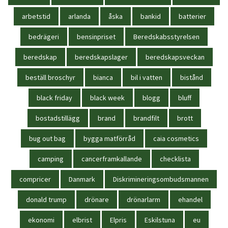
arbetstid
arlanda
åska
bankid
batterier
bedrägeri
bensinpriset
Beredskabsstyrelsen
beredskap
beredskapslager
beredskapsveckan
beställ broschyr
bianca
bil i vatten
bistånd
black friday
black week
blogg
bluff
bostadstillägg
brand
brandfilt
brott
bug out bag
bygga matförråd
caia cosmetics
camping
cancerframkallande
checklista
compricer
Danmark
Diskrimineringsombudsmannen
donald trump
drönare
drönarlarm
ehandel
ekonomi
elbrist
Elpris
Eskilstuna
eu