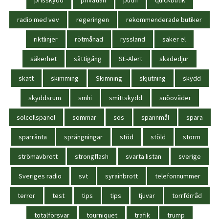
radio med vev
regeringen
rekommenderade butiker
riktlinjer
rötmånad
ryssland
säker el
säkerhet
sättigång
SE-Alert
skadedjur
skatt
skimming
Skimning
skjutning
skydd
skyddsrum
smhi
smittskydd
snöoväder
solcellspanel
sommar
sos
spannmål
spara
sparränta
sprängningar
stöd
stöld
storm
strömavbrott
strongflash
svarta listan
sverige
Sveriges radio
svt
syrainbrott
telefonnummer
terror
test
tips
tips
tjuvar
torrförråd
totalförsvar
tourniquet
trafik
trump