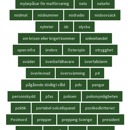
mylarpåsar för matförvaring
nato
naturliv
nödmat
nödnummer
nödradio
nödsovsäck
nyheter
öb
olycka
om krisen eller kriget kommer
onlinehandel
open infra
örebro
Östersjön
otrygghet
oväder
överbefälhavare
överfallslarm
överlevnad
översvämning
p4
pågående dödligt våld
pdv
pengar
personskydd
pfas
polisen
polismyndigheten
politik
portabel solcellspanel
postkodlotteriet
Postnord
prepper
prepping Sverige
president