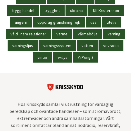
trygg handel
trygghet
ukraina
Ulf Kristersson
ungern
uppdrag granskning fejk
usa
uteliv
våld i nära relationer
värme
värmebölja
Varning
varningsljus
varningssystem
vatten
vevradio
vinter
willys
Yi Peng 3
Hos Krisskydd samlar vi utrustning för vardaglig
beredskap och oväntade händelser – som strömavbrott,
extremväder och andra samhällsstörningar. Vårt
sortiment omfattar bland annat nödradio, reservkraft,