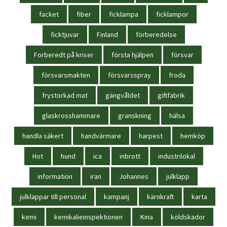
facket
fiber
ficklampa
ficklampor
ficktjuvar
Finland
förberedelse
Forberedt på kriser
första hjälpen
försvar
försvarsmakten
försvarsspray
froda
frystorkad mat
gängvåldet
giftfabrik
glaskrosshammare
granskning
hälsa
handla säkert
handvärmare
harpest
hemköp
Hot
hund
ica
inbrott
industrilokal
information
iran
Johannes
julklapp
julklappar till personal
kampanj
kärnkraft
karta
kemi
kemikalieinspektionen
Kina
köldskador