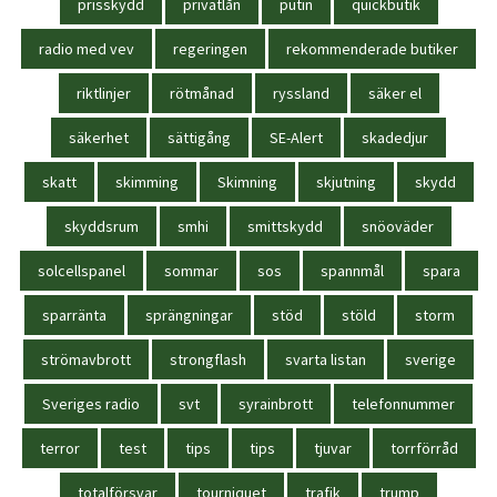
prisskydd
privatlån
putin
quickbutik
radio med vev
regeringen
rekommenderade butiker
riktlinjer
rötmånad
ryssland
säker el
säkerhet
sättigång
SE-Alert
skadedjur
skatt
skimming
Skimning
skjutning
skydd
skyddsrum
smhi
smittskydd
snöoväder
solcellspanel
sommar
sos
spannmål
spara
sparränta
sprängningar
stöd
stöld
storm
strömavbrott
strongflash
svarta listan
sverige
Sveriges radio
svt
syrainbrott
telefonnummer
terror
test
tips
tips
tjuvar
torrförråd
totalförsvar
tourniquet
trafik
trump