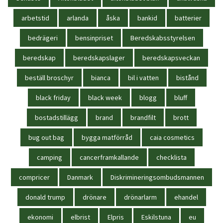
arbetstid
arlanda
åska
bankid
batterier
bedrägeri
bensinpriset
Beredskabsstyrelsen
beredskap
beredskapslager
beredskapsveckan
beställ broschyr
bianca
bil i vatten
bistånd
black friday
black week
blogg
bluff
bostadstillägg
brand
brandfilt
brott
bug out bag
bygga matförråd
caia cosmetics
camping
cancerframkallande
checklista
compricer
Danmark
Diskrimineringsombudsmannen
donald trump
drönare
drönarlarm
ehandel
ekonomi
elbrist
Elpris
Eskilstuna
eu