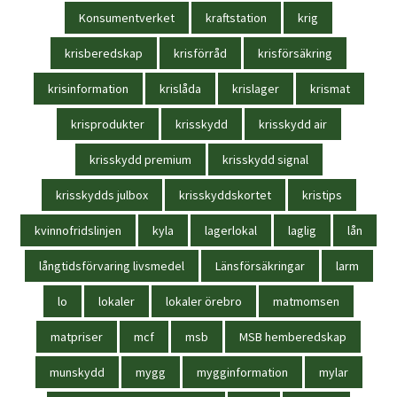
Konsumentverket
kraftstation
krig
krisberedskap
krisförråd
krisförsäkring
krisinformation
krislåda
krislager
krismat
krisprodukter
krisskydd
krisskydd air
krisskydd premium
krisskydd signal
krisskydds julbox
krisskyddskortet
kristips
kvinnofridslinjen
kyla
lagerlokal
laglig
lån
långtidsförvaring livsmedel
Länsförsäkringar
larm
lo
lokaler
lokaler örebro
matmomsen
matpriser
mcf
msb
MSB hemberedskap
munskydd
mygg
mygginformation
mylar