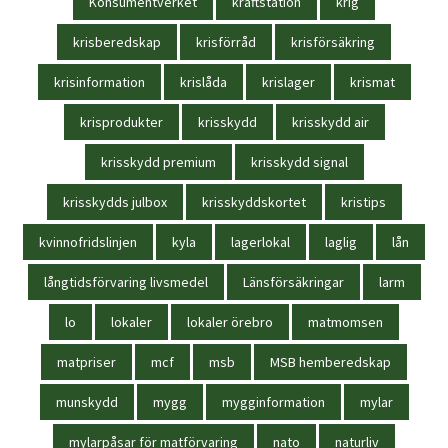
Konsumentverket
kraftstation
krig
krisberedskap
krisförråd
krisförsäkring
krisinformation
krislåda
krislager
krismat
krisprodukter
krisskydd
krisskydd air
krisskydd premium
krisskydd signal
krisskydds julbox
krisskyddskortet
kristips
kvinnofridslinjen
kyla
lagerlokal
laglig
lån
långtidsförvaring livsmedel
Länsförsäkringar
larm
lo
lokaler
lokaler örebro
matmomsen
matpriser
mcf
msb
MSB hemberedskap
munskydd
mygg
mygginformation
mylar
mylarpåsar för matförvaring
nato
naturliv