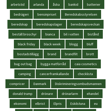
arbetstid
arlanda
åska
bankid
batterier
bedrägeri
bensinpriset
Beredskabsstyrelsen
beredskap
beredskapslager
beredskapsveckan
beställ broschyr
bianca
bil i vatten
bistånd
black friday
black week
blogg
bluff
bostadstillägg
brand
brandfilt
brott
bug out bag
bygga matförråd
caia cosmetics
camping
cancerframkallande
checklista
compricer
Danmark
Diskrimineringsombudsmannen
donald trump
drönare
drönarlarm
ehandel
ekonomi
elbrist
Elpris
Eskilstuna
eu