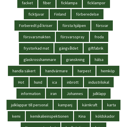
facket
fiber
ficklampa
ficklampor
ficktjuvar
Finland
förberedelse
Forberedt på kriser
första hjälpen
försvar
försvarsmakten
försvarsspray
froda
frystorkad mat
gängvåldet
giftfabrik
glaskrosshammare
granskning
hälsa
handla säkert
handvärmare
harpest
hemköp
Hot
hund
ica
inbrott
industrilokal
information
iran
Johannes
julklapp
julklappar till personal
kampanj
kärnkraft
karta
kemi
kemikalieinspektionen
Kina
köldskador