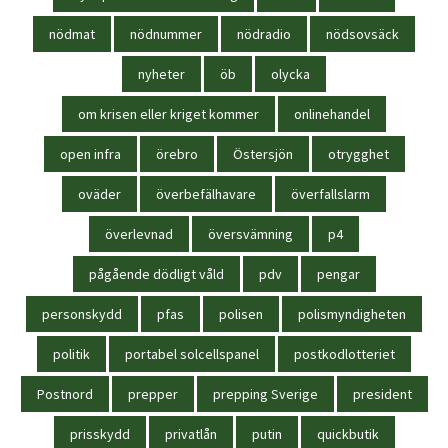
nödmat
nödnummer
nödradio
nödsovsäck
nyheter
öb
olycka
om krisen eller kriget kommer
onlinehandel
open infra
örebro
Östersjön
otrygghet
oväder
överbefälhavare
överfallslarm
överlevnad
översvämning
p4
pågående dödligt våld
pdv
pengar
personskydd
pfas
polisen
polismyndigheten
politik
portabel solcellspanel
postkodlotteriet
Postnord
prepper
prepping Sverige
president
prisskydd
privatlån
putin
quickbutik