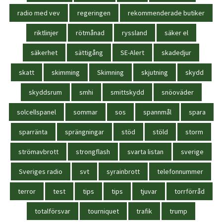
radio med vev
regeringen
rekommenderade butiker
riktlinjer
rötmånad
ryssland
säker el
säkerhet
sättigång
SE-Alert
skadedjur
skatt
skimming
Skimning
skjutning
skydd
skyddsrum
smhi
smittskydd
snöoväder
solcellspanel
sommar
sos
spannmål
spara
sparränta
sprängningar
stöd
stöld
storm
strömavbrott
strongflash
svarta listan
sverige
Sveriges radio
svt
syrainbrott
telefonnummer
terror
test
tips
tips
tjuvar
torrförråd
totalförsvar
tourniquet
trafik
trump