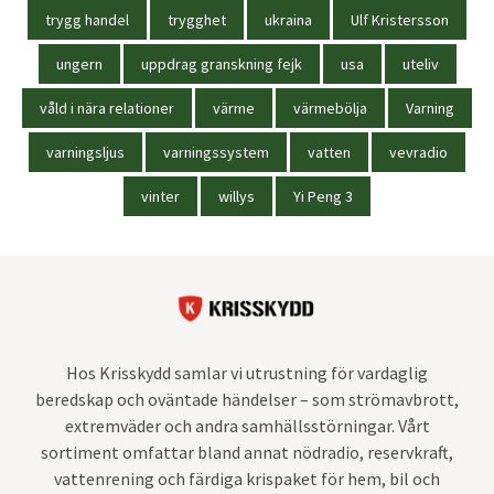
trygg handel
trygghet
ukraina
Ulf Kristersson
ungern
uppdrag granskning fejk
usa
uteliv
våld i nära relationer
värme
värmebölja
Varning
varningsljus
varningssystem
vatten
vevradio
vinter
willys
Yi Peng 3
Hos Krisskydd samlar vi utrustning för vardaglig
beredskap och oväntade händelser – som strömavbrott,
extremväder och andra samhällsstörningar. Vårt
sortiment omfattar bland annat nödradio, reservkraft,
vattenrening och färdiga krispaket för hem, bil och