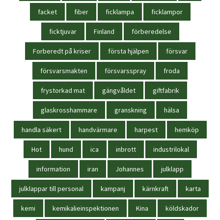
facket
fiber
ficklampa
ficklampor
ficktjuvar
Finland
förberedelse
Forberedt på kriser
första hjälpen
försvar
försvarsmakten
försvarsspray
froda
frystorkad mat
gängvåldet
giftfabrik
glaskrosshammare
granskning
hälsa
handla säkert
handvärmare
harpest
hemköp
Hot
hund
ica
inbrott
industrilokal
information
iran
Johannes
julklapp
julklappar till personal
kampanj
kärnkraft
karta
kemi
kemikalieinspektionen
Kina
köldskador