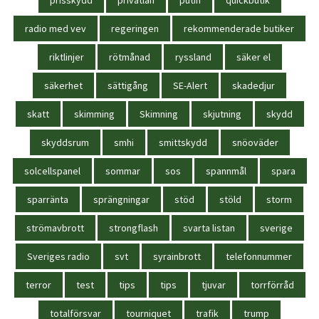
radio med vev
regeringen
rekommenderade butiker
riktlinjer
rötmånad
ryssland
säker el
säkerhet
sättigång
SE-Alert
skadedjur
skatt
skimming
Skimning
skjutning
skydd
skyddsrum
smhi
smittskydd
snöoväder
solcellspanel
sommar
sos
spannmål
spara
sparränta
sprängningar
stöd
stöld
storm
strömavbrott
strongflash
svarta listan
sverige
Sveriges radio
svt
syrainbrott
telefonnummer
terror
test
tips
tips
tjuvar
torrförråd
totalförsvar
tourniquet
trafik
trump