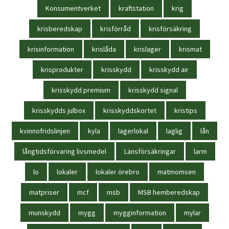
Konsumentverket
kraftstation
krig
krisberedskap
krisförråd
krisförsäkring
krisinformation
krislåda
krislager
krismat
krisprodukter
krisskydd
krisskydd air
krisskydd premium
krisskydd signal
krisskydds julbox
krisskyddskortet
kristips
kvinnofridslinjen
kyla
lagerlokal
laglig
lån
långtidsförvaring livsmedel
Länsförsäkringar
larm
lo
lokaler
lokaler örebro
matmomsen
matpriser
mcf
msb
MSB hemberedskap
munskydd
mygg
mygginformation
mylar