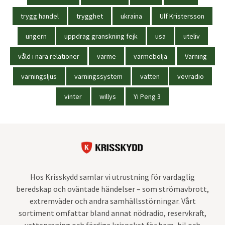
trygg handel
trygghet
ukraina
Ulf Kristersson
ungern
uppdrag granskning fejk
usa
uteliv
våld i nära relationer
värme
värmebölja
Varning
varningsljus
varningssystem
vatten
vevradio
vinter
willys
Yi Peng 3
Hos Krisskydd samlar vi utrustning för vardaglig
beredskap och oväntade händelser – som strömavbrott,
extremväder och andra samhällsstörningar. Vårt
sortiment omfattar bland annat nödradio, reservkraft,
vattenrening och färdiga krispaket för hem, bil och