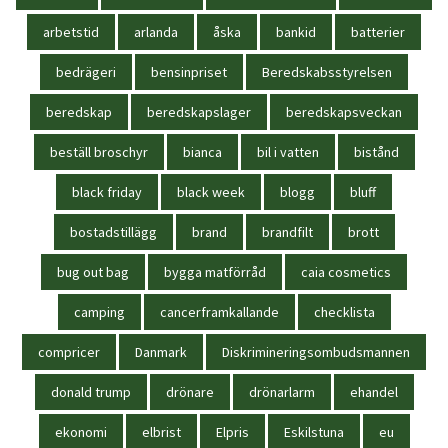
arbetstid
arlanda
åska
bankid
batterier
bedrägeri
bensinpriset
Beredskabsstyrelsen
beredskap
beredskapslager
beredskapsveckan
beställ broschyr
bianca
bil i vatten
bistånd
black friday
black week
blogg
bluff
bostadstillägg
brand
brandfilt
brott
bug out bag
bygga matförråd
caia cosmetics
camping
cancerframkallande
checklista
compricer
Danmark
Diskrimineringsombudsmannen
donald trump
drönare
drönarlarm
ehandel
ekonomi
elbrist
Elpris
Eskilstuna
eu