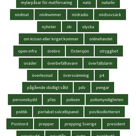
mylarpåsar för matförvaring
nato
naturliv
nödmat
nödnummer
nödradio
nödsovsäck
nyheter
öb
olycka
om krisen eller kriget kommer
onlinehandel
open infra
örebro
Östersjön
otrygghet
oväder
överbefälhavare
överfallslarm
överlevnad
översvämning
p4
pågående dödligt våld
pdv
pengar
personskydd
pfas
polisen
polismyndigheten
politik
portabel solcellspanel
postkodlotteriet
Postnord
prepper
prepping Sverige
president
prisskydd
privatlån
putin
quickbutik