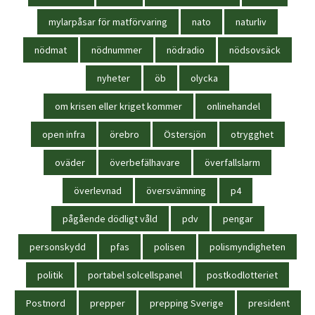
mylarpåsar för matförvaring
nato
naturliv
nödmat
nödnummer
nödradio
nödsovsäck
nyheter
öb
olycka
om krisen eller kriget kommer
onlinehandel
open infra
örebro
Östersjön
otrygghet
oväder
överbefälhavare
överfallslarm
överlevnad
översvämning
p4
pågående dödligt våld
pdv
pengar
personskydd
pfas
polisen
polismyndigheten
politik
portabel solcellspanel
postkodlotteriet
Postnord
prepper
prepping Sverige
president