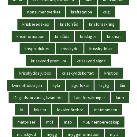
Konsumentverket
kraftstation
krig
krisberedskap
krisförråd
krisförsäkring
krisinformation
krislåda
krislager
krismat
krisprodukter
krisskydd
krisskydd air
krisskydd premium
krisskydd signal
krisskydds julbox
krisskyddskortet
kristips
kvinnofridslinjen
kyla
lagerlokal
laglig
lån
långtidsförvaring livsmedel
Länsförsäkringar
larm
lo
lokaler
lokaler örebro
matmomsen
matpriser
mcf
msb
MSB hemberedskap
munskydd
mygg
mygginformation
mylar