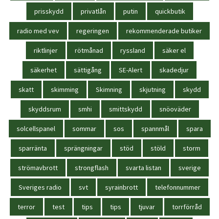
prisskydd
privatlån
putin
quickbutik
radio med vev
regeringen
rekommenderade butiker
riktlinjer
rötmånad
ryssland
säker el
säkerhet
sättigång
SE-Alert
skadedjur
skatt
skimming
Skimning
skjutning
skydd
skyddsrum
smhi
smittskydd
snöoväder
solcellspanel
sommar
sos
spannmål
spara
sparränta
sprängningar
stöd
stöld
storm
strömavbrott
strongflash
svarta listan
sverige
Sveriges radio
svt
syrainbrott
telefonnummer
terror
test
tips
tips
tjuvar
torrförråd