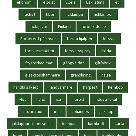
ekonomi
elbrist
Elpris
Eskilstuna
eu
facket
fiber
ficklampa
ficklampor
ficktjuvar
Finland
förberedelse
Forberedt på kriser
första hjälpen
försvar
försvarsmakten
försvarsspray
froda
frystorkad mat
gängvåldet
giftfabrik
glaskrosshammare
granskning
hälsa
handla säkert
handvärmare
harpest
hemköp
Hot
hund
ica
inbrott
industrilokal
information
iran
Johannes
julklapp
julklappar till personal
kampanj
kärnkraft
karta
kemi
kemikalieinspektionen
Kina
köldskador