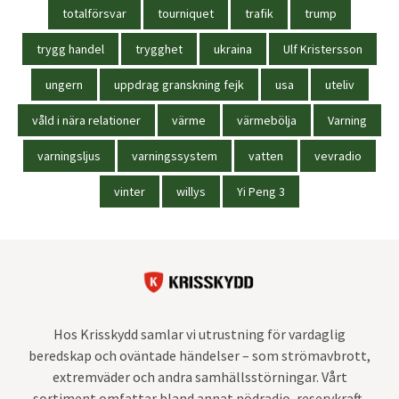
totalförsvar
tourniquet
trafik
trump
trygg handel
trygghet
ukraina
Ulf Kristersson
ungern
uppdrag granskning fejk
usa
uteliv
våld i nära relationer
värme
värmebölja
Varning
varningsljus
varningssystem
vatten
vevradio
vinter
willys
Yi Peng 3
Hos Krisskydd samlar vi utrustning för vardaglig
beredskap och oväntade händelser – som strömavbrott,
extremväder och andra samhällsstörningar. Vårt
sortiment omfattar bland annat nödradio, reservkraft,