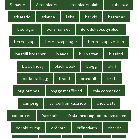
Senaste
Aftonbladet
aftonbladet bluff
akutväska
arbetstid
arlanda
åska
bankid
batterier
bedrägeri
bensinpriset
Beredskabsstyrelsen
beredskap
beredskapslager
beredskapsveckan
beställ broschyr
bianca
bil i vatten
bistånd
black friday
black week
blogg
bluff
bostadstillägg
brand
brandfilt
brott
bug out bag
bygga matförråd
caia cosmetics
camping
cancerframkallande
checklista
compricer
Danmark
Diskrimineringsombudsmannen
donald trump
drönare
drönarlarm
ehandel