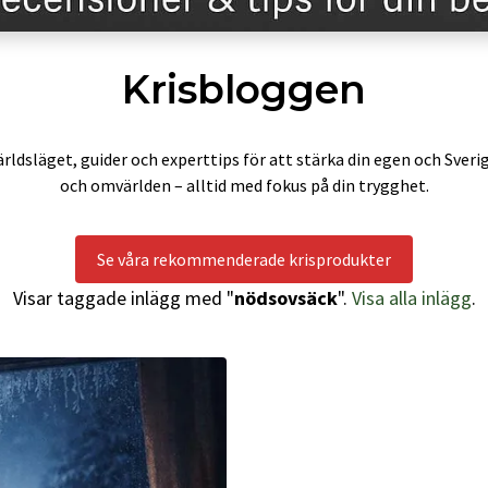
Krisbloggen
rldsläget, guider och experttips för att stärka din egen och Sveri
och omvärlden – alltid med fokus på din trygghet.
Se våra rekommenderade krisprodukter
Visar taggade inlägg med "
nödsovsäck
".
Visa alla inlägg
.