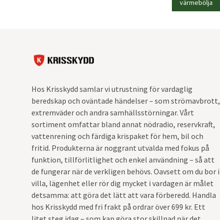
värmebölja
Hos Krisskydd samlar vi utrustning för vardaglig
beredskap och oväntade händelser – som strömavbrott,
extremväder och andra samhällsstörningar. Vårt
sortiment omfattar bland annat nödradio, reservkraft,
vattenrening och färdiga krispaket för hem, bil och
fritid. Produkterna är noggrant utvalda med fokus på
funktion, tillförlitlighet och enkel användning – så att
de fungerar när de verkligen behövs. Oavsett om du bor i
villa, lägenhet eller rör dig mycket i vardagen är målet
detsamma: att göra det lätt att vara förberedd. Handla
hos Krisskydd med fri frakt på ordrar över 699 kr. Ett
litet steg idag – som kan göra stor skillnad när det