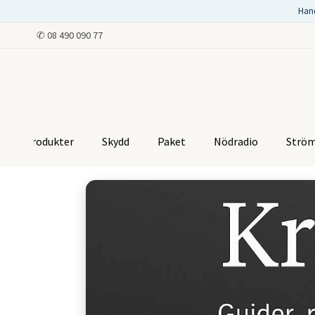
Han
✆
08 490 090 77
Produkter
Skydd
Paket
Nödradio
Strö