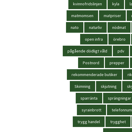
kvinnofridslinjen
kyla
l
matmomsen
matpriser
nato
naturliv
nödmat
open infra
örebro
pågående dödligt våld
pdv
Postnord
prepper
rekommenderade butiker
rik
Skimning
skjutning
sk
sparränta
sprängningar
syrainbrott
telefonnu
trygg handel
trygghet