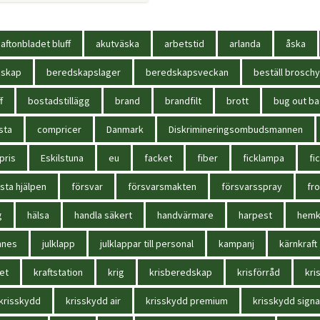
aftonbladet bluff
akutväska
arbetstid
arlanda
åska
dskap
beredskapslager
beredskapsveckan
beställ broschy
f
bostadstillägg
brand
brandfilt
brott
bug out b
sta
compricer
Danmark
Diskrimineringsombudsmannen
pris
Eskilstuna
eu
facket
fiber
ficklampa
fi
sta hjälpen
försvar
försvarsmakten
försvarsspray
fr
g
hälsa
handla säkert
handvärmare
harpest
hem
nnes
julklapp
julklappar till personal
kampanj
kärnkraft
et
kraftstation
krig
krisberedskap
krisförråd
kri
krisskydd
krisskydd air
krisskydd premium
krisskydd signa