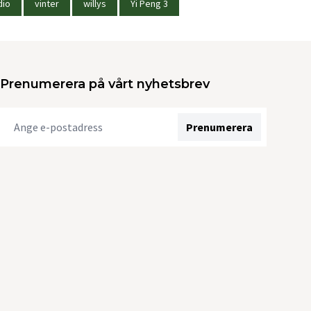
dio
vinter
willys
Yi Peng 3
Prenumerera på vårt nyhetsbrev
Prenumerera