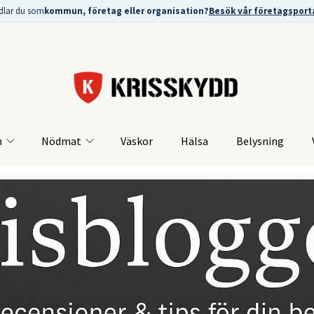
dlar du som
kommun, företag eller organisation?
Besök vår företagsport
m
Nödmat
Väskor
Hälsa
Belysning