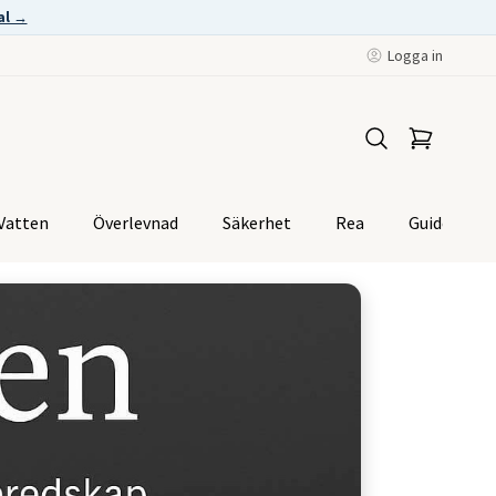
al →
Logga in
Vatten
Överlevnad
Säkerhet
Rea
Guider