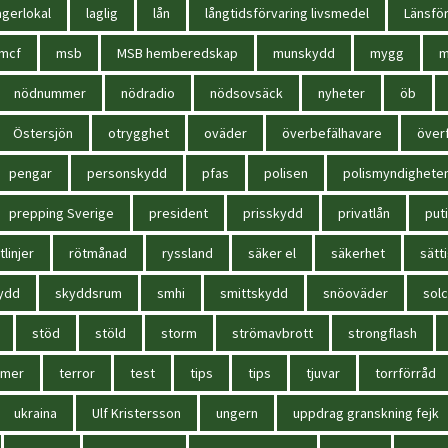
agerlokal
laglig
lån
långtidsförvaring livsmedel
Länsför
mcf
msb
MSB hemberedskap
munskydd
mygg
m
nödnummer
nödradio
nödsovsäck
nyheter
öb
Östersjön
otrygghet
oväder
överbefälhavare
överf
pengar
personskydd
pfas
polisen
polismyndighete
prepping Sverige
president
prisskydd
privatlån
put
tlinjer
rötmånad
ryssland
säker el
säkerhet
sätt
ydd
skyddsrum
smhi
smittskydd
snöoväder
solc
stöd
stöld
storm
strömavbrott
strongflash
mmer
terror
test
tips
tips
tjuvar
torrförråd
ukraina
Ulf Kristersson
ungern
uppdrag granskning fejk