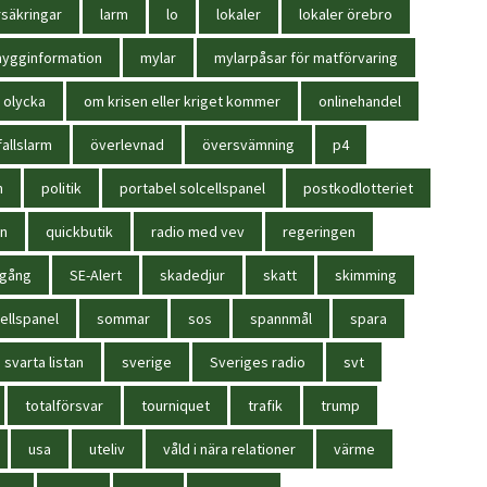
säkringar
larm
lo
lokaler
lokaler örebro
ygginformation
mylar
mylarpåsar för matförvaring
olycka
om krisen eller kriget kommer
onlinehandel
allslarm
överlevnad
översvämning
p4
n
politik
portabel solcellspanel
postkodlotteriet
in
quickbutik
radio med vev
regeringen
igång
SE-Alert
skadedjur
skatt
skimming
ellspanel
sommar
sos
spannmål
spara
svarta listan
sverige
Sveriges radio
svt
totalförsvar
tourniquet
trafik
trump
usa
uteliv
våld i nära relationer
värme