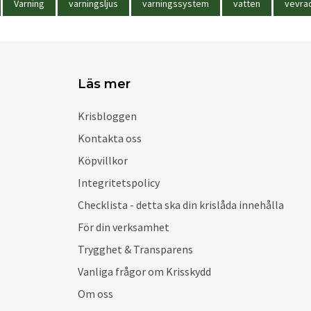
Varning
varningsljus
varningssystem
vatten
vevra
Läs mer
Krisbloggen
Kontakta oss
Köpvillkor
Integritetspolicy
Checklista - detta ska din krislåda innehålla
För din verksamhet
Trygghet & Transparens
Vanliga frågor om Krisskydd
Om oss