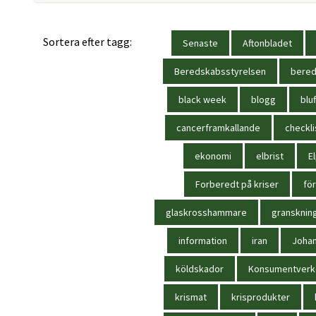
Sortera efter tagg:
Senaste
Aftonbladet
Beredskabsstyrelsen
bere
black week
blogg
bluf
cancerframkallande
checkli
ekonomi
elbrist
El
Forberedt på kriser
för
glaskrosshammare
gransknin
information
iran
Joha
köldskador
Konsumentverk
krismat
krisprodukter