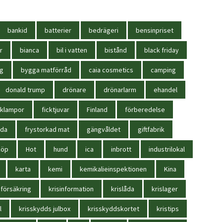
bankid
batterier
bedrägeri
bensinpriset
r
bianca
bil i vatten
bistånd
black friday
ag
bygga matförråd
caia cosmetics
camping
donald trump
drönare
drönarlarm
ehandel
cklampor
ficktjuvar
Finland
förberedelse
oda
frystorkad mat
gängvåldet
giftfabrik
köp
Hot
hund
ica
inbrott
industrilokal
karta
kemi
kemikalieinspektionen
Kina
sförsäkring
krisinformation
krislåda
krislager
l
krisskydds julbox
krisskyddskortet
kristips