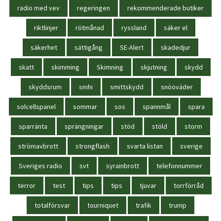
radio med vev
regeringen
rekommenderade butiker
riktlinjer
rötmånad
ryssland
säker el
säkerhet
sättigång
SE-Alert
skadedjur
skatt
skimming
Skimning
skjutning
skydd
skyddsrum
smhi
smittskydd
snöoväder
solcellspanel
sommar
sos
spannmål
spara
sparränta
sprängningar
stöd
stöld
storm
strömavbrott
strongflash
svarta listan
sverige
Sveriges radio
svt
syrainbrott
telefonnummer
terror
test
tips
tips
tjuvar
torrförråd
totalförsvar
tourniquet
trafik
trump