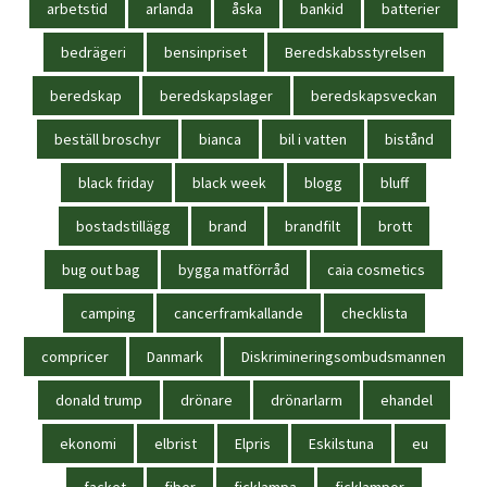
arbetstid
arlanda
åska
bankid
batterier
bedrägeri
bensinpriset
Beredskabsstyrelsen
beredskap
beredskapslager
beredskapsveckan
beställ broschyr
bianca
bil i vatten
bistånd
black friday
black week
blogg
bluff
bostadstillägg
brand
brandfilt
brott
bug out bag
bygga matförråd
caia cosmetics
camping
cancerframkallande
checklista
compricer
Danmark
Diskrimineringsombudsmannen
donald trump
drönare
drönarlarm
ehandel
ekonomi
elbrist
Elpris
Eskilstuna
eu
facket
fiber
ficklampa
ficklampor