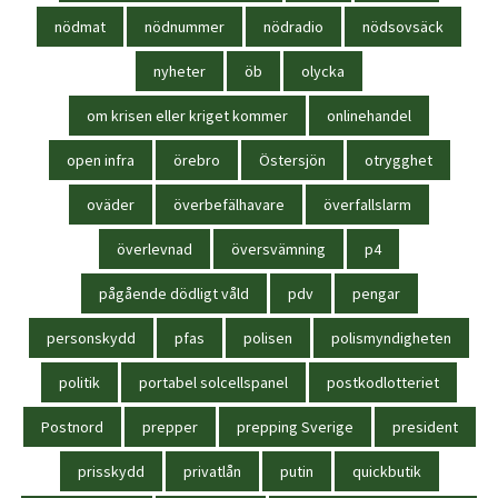
nödmat
nödnummer
nödradio
nödsovsäck
nyheter
öb
olycka
om krisen eller kriget kommer
onlinehandel
open infra
örebro
Östersjön
otrygghet
oväder
överbefälhavare
överfallslarm
överlevnad
översvämning
p4
pågående dödligt våld
pdv
pengar
personskydd
pfas
polisen
polismyndigheten
politik
portabel solcellspanel
postkodlotteriet
Postnord
prepper
prepping Sverige
president
prisskydd
privatlån
putin
quickbutik