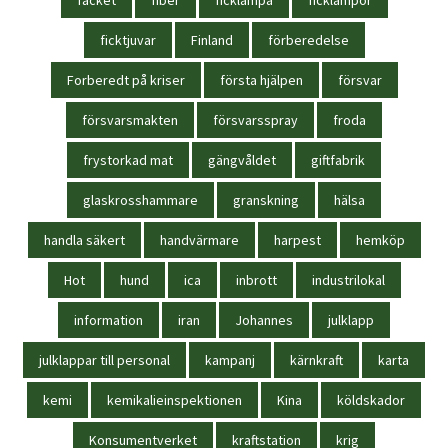
ficktjuvar
Finland
förberedelse
Forberedt på kriser
första hjälpen
försvar
försvarsmakten
försvarsspray
froda
frystorkad mat
gängvåldet
giftfabrik
glaskrosshammare
granskning
hälsa
handla säkert
handvärmare
harpest
hemköp
Hot
hund
ica
inbrott
industrilokal
information
iran
Johannes
julklapp
julklappar till personal
kampanj
kärnkraft
karta
kemi
kemikalieinspektionen
Kina
köldskador
Konsumentverket
kraftstation
krig