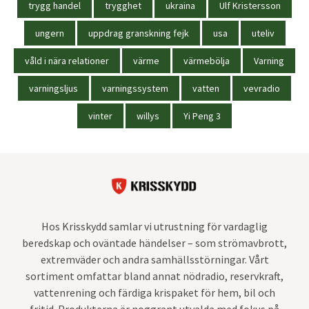
trygg handel
trygghet
ukraina
Ulf Kristersson
ungern
uppdrag granskning fejk
usa
uteliv
våld i nära relationer
värme
värmebölja
Varning
varningsljus
varningssystem
vatten
vevradio
vinter
willys
Yi Peng 3
Hos Krisskydd samlar vi utrustning för vardaglig
beredskap och oväntade händelser – som strömavbrott,
extremväder och andra samhällsstörningar. Vårt
sortiment omfattar bland annat nödradio, reservkraft,
vattenrening och färdiga krispaket för hem, bil och
fritid. Produkterna är noggrant utvalda med fokus på