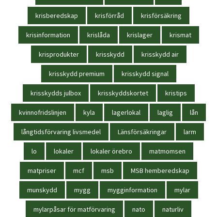
krisberedskap
krisförråd
krisförsäkring
krisinformation
krislåda
krislager
krismat
krisprodukter
krisskydd
krisskydd air
krisskydd premium
krisskydd signal
krisskydds julbox
krisskyddskortet
kristips
kvinnofridslinjen
kyla
lagerlokal
laglig
lån
långtidsförvaring livsmedel
Länsförsäkringar
larm
lo
lokaler
lokaler örebro
matmomsen
matpriser
mcf
msb
MSB hemberedskap
munskydd
mygg
mygginformation
mylar
mylarpåsar för matförvaring
nato
naturliv