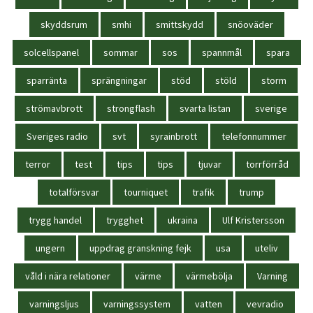
skyddsrum
smhi
smittskydd
snöoväder
solcellspanel
sommar
sos
spannmål
spara
sparränta
sprängningar
stöd
stöld
storm
strömavbrott
strongflash
svarta listan
sverige
Sveriges radio
svt
syrainbrott
telefonnummer
terror
test
tips
tips
tjuvar
torrförråd
totalförsvar
tourniquet
trafik
trump
trygg handel
trygghet
ukraina
Ulf Kristersson
ungern
uppdrag granskning fejk
usa
uteliv
våld i nära relationer
värme
värmebölja
Varning
varningsljus
varningssystem
vatten
vevradio