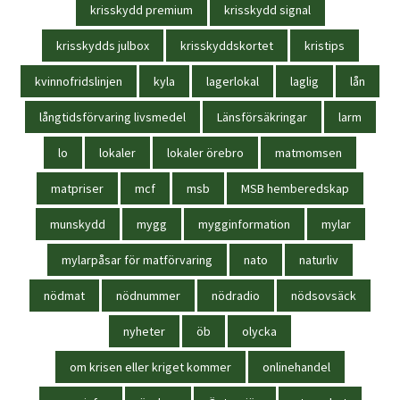
krisskydd premium
krisskydd signal
krisskydds julbox
krisskyddskortet
kristips
kvinnofridslinjen
kyla
lagerlokal
laglig
lån
långtidsförvaring livsmedel
Länsförsäkringar
larm
lo
lokaler
lokaler örebro
matmomsen
matpriser
mcf
msb
MSB hemberedskap
munskydd
mygg
mygginformation
mylar
mylarpåsar för matförvaring
nato
naturliv
nödmat
nödnummer
nödradio
nödsovsäck
nyheter
öb
olycka
om krisen eller kriget kommer
onlinehandel