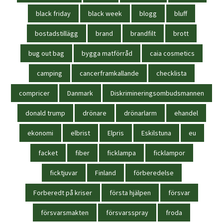
black friday
black week
blogg
bluff
bostadstillägg
brand
brandfilt
brott
bug out bag
bygga matförråd
caia cosmetics
camping
cancerframkallande
checklista
compricer
Danmark
Diskrimineringsombudsmannen
donald trump
drönare
drönarlarm
ehandel
ekonomi
elbrist
Elpris
Eskilstuna
eu
facket
fiber
ficklampa
ficklampor
ficktjuvar
Finland
förberedelse
Forberedt på kriser
första hjälpen
försvar
försvarsmakten
försvarsspray
froda