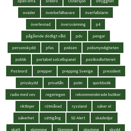
open infra
örebro
Östersjön
otrygghet
oväder
överbefälhavare
överfallslarm
överlevnad
översvämning
p4
pågående dödligt våld
pdv
pengar
personskydd
pfas
polisen
polismyndigheten
politik
portabel solcellspanel
postkodlotteriet
Postnord
prepper
prepping Sverige
president
prisskydd
privatlån
putin
quickbutik
radio med vev
regeringen
rekommenderade butiker
riktlinjer
rötmånad
ryssland
säker el
säkerhet
sättigång
SE-Alert
skadedjur
skatt
skimming
Skimning
skjutning
skydd