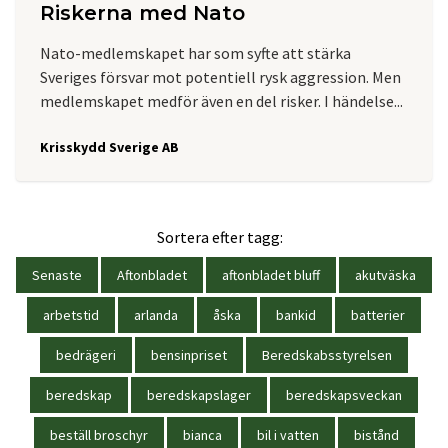
Riskerna med Nato
Nato-medlemskapet har som syfte att stärka
Sveriges försvar mot potentiell rysk aggression. Men
medlemskapet medför även en del risker. I händelse...
Krisskydd Sverige AB
Sortera efter tagg:
Senaste
Aftonbladet
aftonbladet bluff
akutväska
arbetstid
arlanda
åska
bankid
batterier
bedrägeri
bensinpriset
Beredskabsstyrelsen
beredskap
beredskapslager
beredskapsveckan
beställ broschyr
bianca
bil i vatten
bistånd