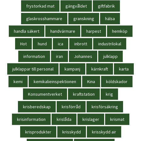
frystorkad mat
gängvåldet
giftfabrik
glaskrosshammare
granskning
hälsa
handla säkert
handvärmare
harpest
hemköp
Hot
hund
ica
inbrott
industrilokal
information
iran
Johannes
julklapp
julklappar till personal
kampanj
kärnkraft
karta
kemi
kemikalieinspektionen
Kina
köldskador
Konsumentverket
kraftstation
krig
krisberedskap
krisförråd
krisförsäkring
krisinformation
krislåda
krislager
krismat
krisprodukter
krisskydd
krisskydd air