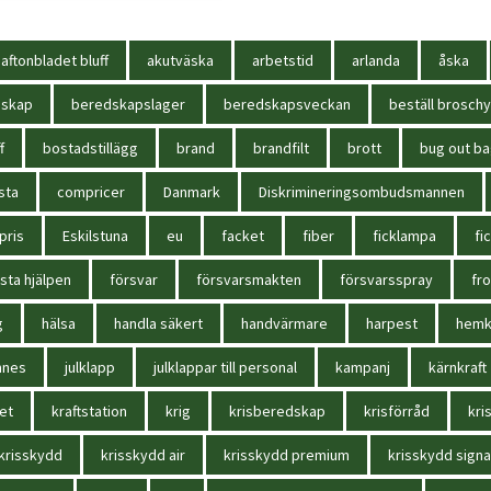
aftonbladet bluff
akutväska
arbetstid
arlanda
åska
dskap
beredskapslager
beredskapsveckan
beställ broschy
f
bostadstillägg
brand
brandfilt
brott
bug out b
sta
compricer
Danmark
Diskrimineringsombudsmannen
pris
Eskilstuna
eu
facket
fiber
ficklampa
fi
sta hjälpen
försvar
försvarsmakten
försvarsspray
fr
g
hälsa
handla säkert
handvärmare
harpest
hem
nnes
julklapp
julklappar till personal
kampanj
kärnkraft
et
kraftstation
krig
krisberedskap
krisförråd
kri
krisskydd
krisskydd air
krisskydd premium
krisskydd signa