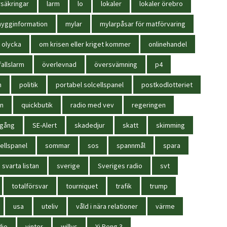
säkringar
larm
lo
lokaler
lokaler örebro
ygginformation
mylar
mylarpåsar för matförvaring
olycka
om krisen eller kriget kommer
onlinehandel
allslarm
överlevnad
översvämning
p4
n
politik
portabel solcellspanel
postkodlotteriet
in
quickbutik
radio med vev
regeringen
igång
SE-Alert
skadedjur
skatt
skimming
ellspanel
sommar
sos
spannmål
spara
svarta listan
sverige
Sveriges radio
svt
totalförsvar
tourniquet
trafik
trump
usa
uteliv
våld i nära relationer
värme
dio
vinter
willys
Yi Peng 3