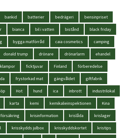
bankid
batterier
bedrägeri
bensinpriset
r
bianca
bil i vatten
bistånd
black friday
ag
bygga matförråd
caia cosmetics
camping
donald trump
drönare
drönarlarm
ehandel
cklampor
ficktjuvar
Finland
förberedelse
oda
frystorkad mat
gängvåldet
giftfabrik
köp
Hot
hund
ica
inbrott
industrilokal
karta
kemi
kemikalieinspektionen
Kina
sförsäkring
krisinformation
krislåda
krislager
l
krisskydds julbox
krisskyddskortet
kristips