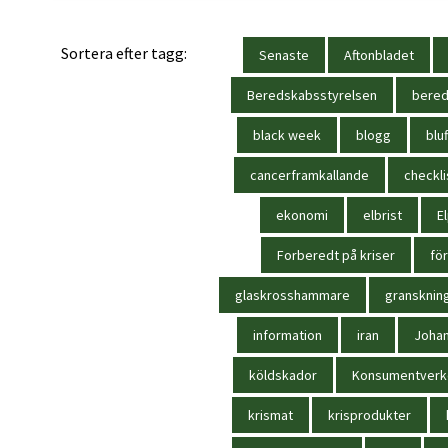
Sortera efter tagg:
Senaste
Aftonbladet
Beredskabsstyrelsen
bere
black week
blogg
bluf
cancerframkallande
checkli
ekonomi
elbrist
El
Forberedt på kriser
för
glaskrosshammare
gransknin
information
iran
Joha
köldskador
Konsumentverk
krismat
krisprodukter