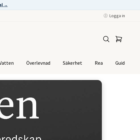
al →
Logga in
Vatten
Överlevnad
Säkerhet
Rea
Guider