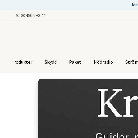
Han
✆
08 490 090 77
Produkter
Skydd
Paket
Nödradio
Strö