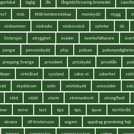
agerlokal
laglig
lån
långtidsförvaring livsmedel
Länsför
mcf
msb
MSB hemberedskap
munskydd
mygg
m
nödnummer
nödradio
nödsovsäck
nyheter
öb
Östersjön
otrygghet
oväder
överbefälhavare
överf
pengar
personskydd
pfas
polisen
polismyndighete
prepping Sverige
president
prisskydd
privatlån
put
tlinjer
rötmånad
ryssland
säker el
säkerhet
sätt
ydd
skyddsrum
smhi
smittskydd
snöoväder
solc
stöd
stöld
storm
strömavbrott
strongflash
mmer
terror
test
tips
tips
tjuvar
torrförråd
ukraina
Ulf Kristersson
ungern
uppdrag granskning fejk
Varning
varningsljus
varningssystem
vatten
vevra