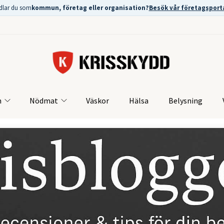
dlar du som
kommun, företag eller organisation?
Besök vår företagsport
m
Nödmat
Väskor
Hälsa
Belysning