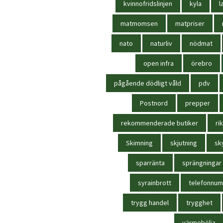
kvinnofridslinjen
kyla
l
matmomsen
matpriser
nato
naturliv
nödmat
open infra
örebro
pågående dödligt våld
pdv
Postnord
prepper
rekommenderade butiker
rik
Skimning
skjutning
sk
sparränta
sprängningar
syrainbrott
telefonnu
trygg handel
trygghet
värmebölja