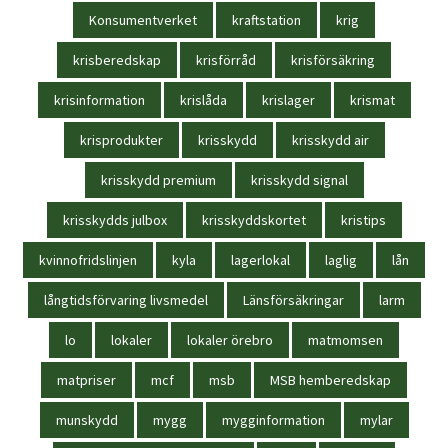
Konsumentverket
kraftstation
krig
krisberedskap
krisförråd
krisförsäkring
krisinformation
krislåda
krislager
krismat
krisprodukter
krisskydd
krisskydd air
krisskydd premium
krisskydd signal
krisskydds julbox
krisskyddskortet
kristips
kvinnofridslinjen
kyla
lagerlokal
laglig
lån
långtidsförvaring livsmedel
Länsförsäkringar
larm
lo
lokaler
lokaler örebro
matmomsen
matpriser
mcf
msb
MSB hemberedskap
munskydd
mygg
mygginformation
mylar