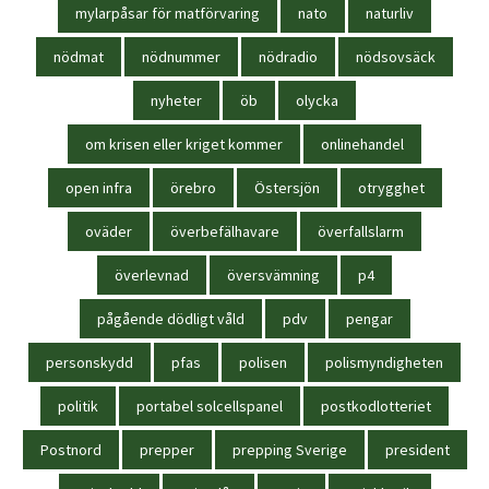
mylarpåsar för matförvaring
nato
naturliv
nödmat
nödnummer
nödradio
nödsovsäck
nyheter
öb
olycka
om krisen eller kriget kommer
onlinehandel
open infra
örebro
Östersjön
otrygghet
oväder
överbefälhavare
överfallslarm
överlevnad
översvämning
p4
pågående dödligt våld
pdv
pengar
personskydd
pfas
polisen
polismyndigheten
politik
portabel solcellspanel
postkodlotteriet
Postnord
prepper
prepping Sverige
president