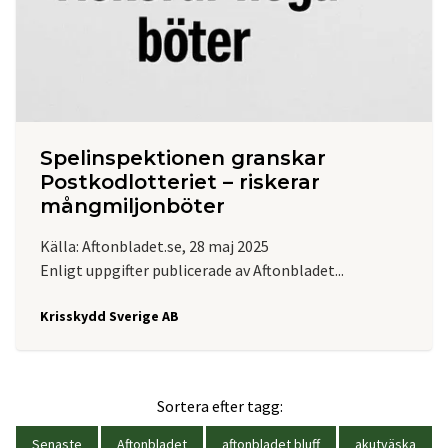
Spelinspektionen granskar
Postkodlotteriet – riskerar
mångmiljonböter
Källa: Aftonbladet.se, 28 maj 2025
Enligt uppgifter publicerade av Aftonbladet...
Krisskydd Sverige AB
Sortera efter tagg:
Senaste
Aftonbladet
aftonbladet bluff
akutväska