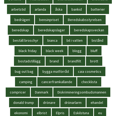
arbetstid
arlanda
åska
bankid
batterier
bedrägeri
bensinpriset
Beredskabsstyrelsen
beredskap
beredskapslager
beredskapsveckan
beställ broschyr
bianca
bil i vatten
bistånd
black friday
black week
blogg
bluff
bostadstillägg
brand
brandfilt
brott
bug out bag
bygga matförråd
caia cosmetics
camping
cancerframkallande
checklista
compricer
Danmark
Diskrimineringsombudsmannen
donald trump
drönare
drönarlarm
ehandel
ekonomi
elbrist
Elpris
Eskilstuna
eu