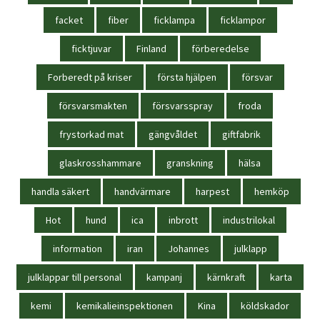
facket
fiber
ficklampa
ficklampor
ficktjuvar
Finland
förberedelse
Forberedt på kriser
första hjälpen
försvar
försvarsmakten
försvarsspray
froda
frystorkad mat
gängvåldet
giftfabrik
glaskrosshammare
granskning
hälsa
handla säkert
handvärmare
harpest
hemköp
Hot
hund
ica
inbrott
industrilokal
information
iran
Johannes
julklapp
julklappar till personal
kampanj
kärnkraft
karta
kemi
kemikalieinspektionen
Kina
köldskador