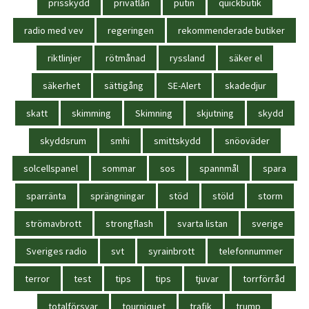
prisskydd
privatlån
putin
quickbutik
radio med vev
regeringen
rekommenderade butiker
riktlinjer
rötmånad
ryssland
säker el
säkerhet
sättigång
SE-Alert
skadedjur
skatt
skimming
Skimning
skjutning
skydd
skyddsrum
smhi
smittskydd
snöoväder
solcellspanel
sommar
sos
spannmål
spara
sparränta
sprängningar
stöd
stöld
storm
strömavbrott
strongflash
svarta listan
sverige
Sveriges radio
svt
syrainbrott
telefonnummer
terror
test
tips
tips
tjuvar
torrförråd
totalförsvar
tourniquet
trafik
trump