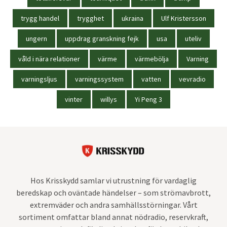
trygg handel
trygghet
ukraina
Ulf Kristersson
ungern
uppdrag granskning fejk
usa
uteliv
våld i nära relationer
värme
värmebölja
Varning
varningsljus
varningssystem
vatten
vevradio
vinter
willys
Yi Peng 3
Hos Krisskydd samlar vi utrustning för vardaglig
beredskap och oväntade händelser – som strömavbrott,
extremväder och andra samhällsstörningar. Vårt
sortiment omfattar bland annat nödradio, reservkraft,