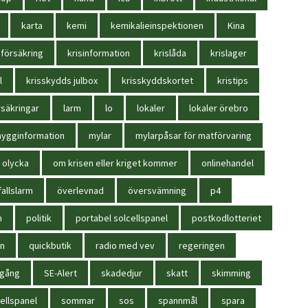
karta
kemi
kemikalieinspektionen
Kina
sförsäkring
krisinformation
krislåda
krislager
l
krisskydds julbox
krisskyddskortet
kristips
säkringar
larm
lo
lokaler
lokaler örebro
ygginformation
mylar
mylarpåsar för matförvaring
olycka
om krisen eller kriget kommer
onlinehandel
allslarm
överlevnad
översvämning
p4
n
politik
portabel solcellspanel
postkodlotteriet
in
quickbutik
radio med vev
regeringen
igång
SE-Alert
skadedjur
skatt
skimming
ellspanel
sommar
sos
spannmål
spara