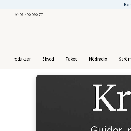
Han
✆
08 490 090 77
Produkter
Skydd
Paket
Nödradio
Strö