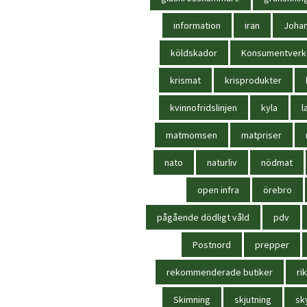
information
iran
Joha
köldskador
Konsumentverk
krismat
krisprodukter
kvinnofridslinjen
kyla
l
matmomsen
matpriser
nato
naturliv
nödmat
open infra
örebro
pågående dödligt våld
pdv
Postnord
prepper
rekommenderade butiker
rik
Skimning
skjutning
sk