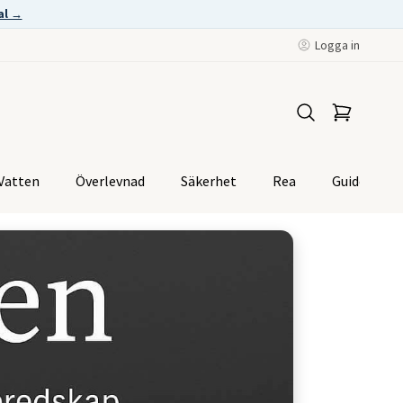
al →
Logga in
Vatten
Överlevnad
Säkerhet
Rea
Guider