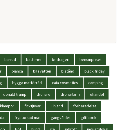
bankid
batterier
bedrägeri
bensinpriset
r
bianca
bil i vatten
bistånd
black friday
ag
bygga matförråd
caia cosmetics
camping
donald trump
drönare
drönarlarm
ehandel
cklampor
ficktjuvar
Finland
förberedelse
oda
frystorkad mat
gängvåldet
giftfabrik
köp
Hot
hund
ica
inbrott
industrilokal