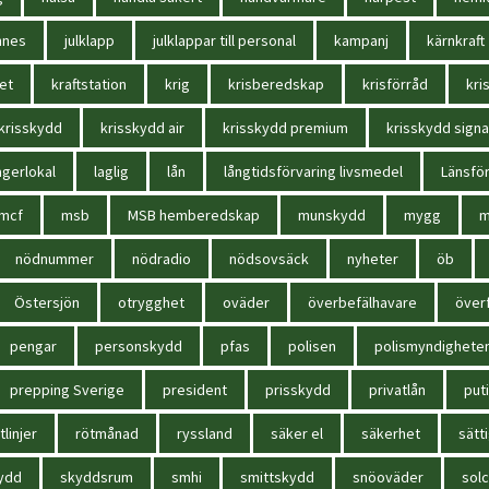
nnes
julklapp
julklappar till personal
kampanj
kärnkraft
et
kraftstation
krig
krisberedskap
krisförråd
kri
krisskydd
krisskydd air
krisskydd premium
krisskydd signa
agerlokal
laglig
lån
långtidsförvaring livsmedel
Länsför
mcf
msb
MSB hemberedskap
munskydd
mygg
m
nödnummer
nödradio
nödsovsäck
nyheter
öb
Östersjön
otrygghet
oväder
överbefälhavare
överf
pengar
personskydd
pfas
polisen
polismyndighete
prepping Sverige
president
prisskydd
privatlån
put
tlinjer
rötmånad
ryssland
säker el
säkerhet
sätt
ydd
skyddsrum
smhi
smittskydd
snöoväder
solc