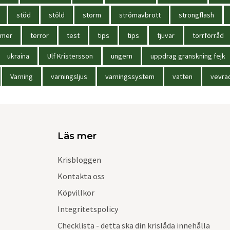
stöd
stöld
storm
strömavbrott
strongflash
mmer
terror
test
tips
tips
tjuvar
torrförråd
ukraina
Ulf Kristersson
ungern
uppdrag granskning fejk
Varning
varningsljus
varningssystem
vatten
vevra
Läs mer
Krisbloggen
Kontakta oss
Köpvillkor
Integritetspolicy
Checklista - detta ska din krislåda innehålla