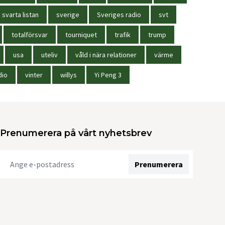
svarta listan
sverige
Sveriges radio
svt
totalförsvar
tourniquet
trafik
trump
usa
uteliv
våld i nära relationer
värme
dio
vinter
willys
Yi Peng 3
Prenumerera på vårt nyhetsbrev
Prenumerera