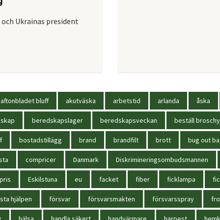
g
och Ukrainas president
aftonbladet bluff
akutväska
arbetstid
arlanda
åska
dskap
beredskapslager
beredskapsveckan
beställ broschy
f
bostadstillägg
brand
brandfilt
brott
bug out b
sta
compricer
Danmark
Diskrimineringsombudsmannen
pris
Eskilstuna
eu
facket
fiber
ficklampa
fi
sta hjälpen
försvar
försvarsmakten
försvarsspray
fr
g
hälsa
handla säkert
handvärmare
harpest
hem