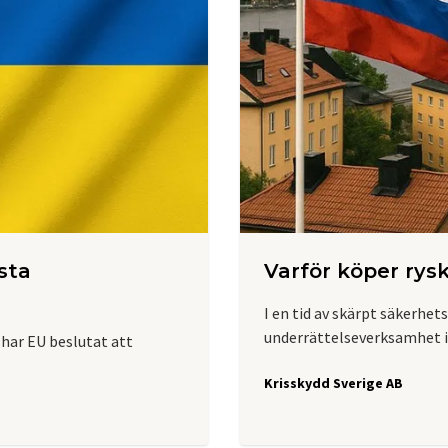
sta
Varför köper rys
I en tid av skärpt säkerhet
underrättelseverksamhet i
 har EU beslutat att
Krisskydd Sverige AB