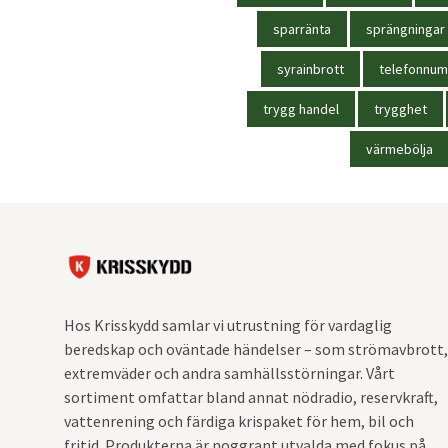
sparränta
sprängningar
syrainbrott
telefonnu
trygg handel
trygghet
värmebölja
Hos Krisskydd samlar vi utrustning för vardaglig
beredskap och oväntade händelser – som strömavbrott,
extremväder och andra samhällsstörningar. Vårt
sortiment omfattar bland annat nödradio, reservkraft,
vattenrening och färdiga krispaket för hem, bil och
fritid. Produkterna är noggrant utvalda med fokus på