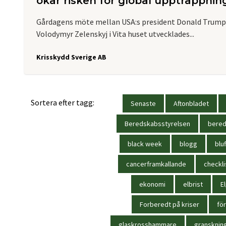
ökar risken för global upptrappnin
Gårdagens möte mellan USA:s president Donald Trump 
Volodymyr Zelenskyj i Vita huset utvecklades...
Krisskydd Sverige AB
Sortera efter tagg:
Senaste
Aftonbladet
Beredskabsstyrelsen
bere
black week
blogg
bluf
cancerframkallande
checkli
ekonomi
elbrist
El
Forberedt på kriser
för
glaskrosshammare
gransknin