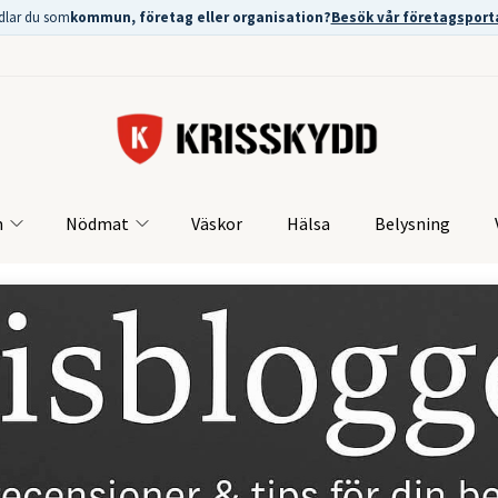
dlar du som
kommun, företag eller organisation?
Besök vår företagsport
m
Nödmat
Väskor
Hälsa
Belysning