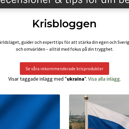
Krisbloggen
rldsläget, guider och experttips för att stärka din egen och Sveri
och omvärlden – alltid med fokus på din trygghet.
Se våra rekommenderade krisprodukter
Visar taggade inlägg med "
ukraina
".
Visa alla inlägg
.