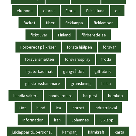
ekonomi
elbrist
Elpris
Eskilstuna
eu
facket
fiber
ficklampa
ficklampor
ficktjuvar
Finland
förberedelse
Forberedt på kriser
första hjälpen
försvar
försvarsmakten
försvarsspray
froda
frystorkad mat
gängvåldet
giftfabrik
glaskrosshammare
granskning
hälsa
handla säkert
handvärmare
harpest
hemköp
Hot
hund
ica
inbrott
industrilokal
information
iran
Johannes
julklapp
julklappar till personal
kampanj
kärnkraft
karta