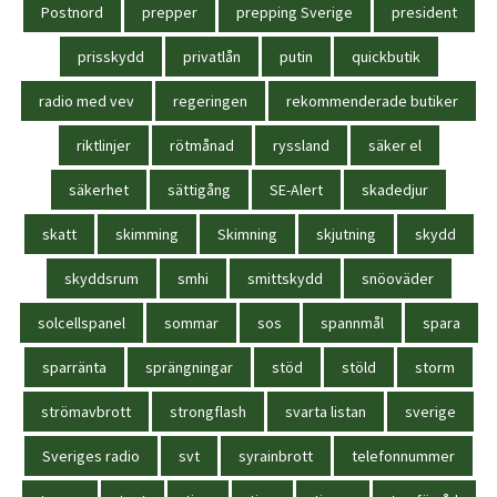
Postnord
prepper
prepping Sverige
president
prisskydd
privatlån
putin
quickbutik
radio med vev
regeringen
rekommenderade butiker
riktlinjer
rötmånad
ryssland
säker el
säkerhet
sättigång
SE-Alert
skadedjur
skatt
skimming
Skimning
skjutning
skydd
skyddsrum
smhi
smittskydd
snöoväder
solcellspanel
sommar
sos
spannmål
spara
sparränta
sprängningar
stöd
stöld
storm
strömavbrott
strongflash
svarta listan
sverige
Sveriges radio
svt
syrainbrott
telefonnummer