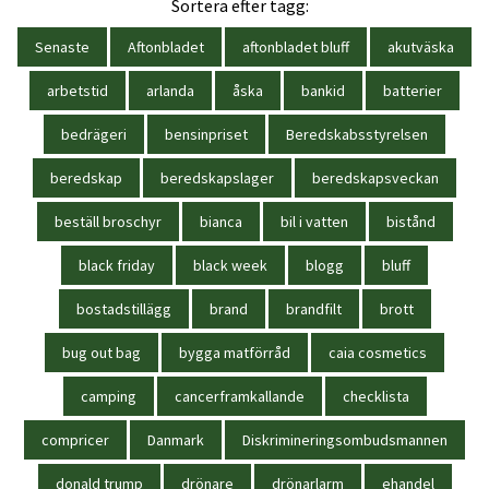
Sortera efter tagg:
Senaste
Aftonbladet
aftonbladet bluff
akutväska
arbetstid
arlanda
åska
bankid
batterier
bedrägeri
bensinpriset
Beredskabsstyrelsen
beredskap
beredskapslager
beredskapsveckan
beställ broschyr
bianca
bil i vatten
bistånd
black friday
black week
blogg
bluff
bostadstillägg
brand
brandfilt
brott
bug out bag
bygga matförråd
caia cosmetics
camping
cancerframkallande
checklista
compricer
Danmark
Diskrimineringsombudsmannen
donald trump
drönare
drönarlarm
ehandel