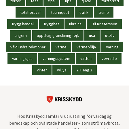
terror
test
tips
tips
tjuvar
torrförråd
totalförsvar
tourniquet
trafik
trump
trygg handel
trygghet
ukraina
Ulf Kristersson
ungern
uppdrag granskning fejk
usa
uteliv
våld i nära relationer
värme
värmebölja
Varning
varningsljus
varningssystem
vatten
vevradio
vinter
willys
Yi Peng 3
Hos Krisskydd samlar vi utrustning för vardaglig
beredskap och oväntade händelser – som strömavbrott,