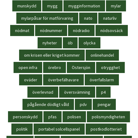
munskydd
mygg
mygginformation
mylar
mylarpåsar för matförvaring
nato
naturliv
nödmat
nödnummer
nödradio
nödsovsäck
nyheter
öb
olycka
om krisen eller kriget kommer
onlinehandel
open infra
örebro
Östersjön
otrygghet
oväder
överbefälhavare
överfallslarm
överlevnad
översvämning
p4
pågående dödligt våld
pdv
pengar
personskydd
pfas
polisen
polismyndigheten
politik
portabel solcellspanel
postkodlotteriet