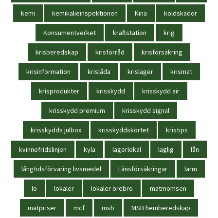
kemi
kemikalieinspektionen
Kina
köldskador
Konsumentverket
kraftstation
krig
krisberedskap
krisförråd
krisförsäkring
krisinformation
krislåda
krislager
krismat
krisprodukter
krisskydd
krisskydd air
krisskydd premium
krisskydd signal
krisskydds julbox
krisskyddskortet
kristips
kvinnofridslinjen
kyla
lagerlokal
laglig
lån
långtidsförvaring livsmedel
Länsförsäkringar
larm
lo
lokaler
lokaler örebro
matmomsen
matpriser
mcf
msb
MSB hemberedskap