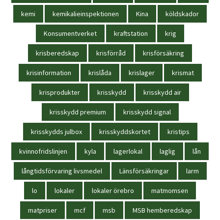
kemi
kemikalieinspektionen
Kina
köldskador
Konsumentverket
kraftstation
krig
krisberedskap
krisförråd
krisförsäkring
krisinformation
krislåda
krislager
krismat
krisprodukter
krisskydd
krisskydd air
krisskydd premium
krisskydd signal
krisskydds julbox
krisskyddskortet
kristips
kvinnofridslinjen
kyla
lagerlokal
laglig
lån
långtidsförvaring livsmedel
Länsförsäkringar
larm
lo
lokaler
lokaler örebro
matmomsen
matpriser
mcf
msb
MSB hemberedskap