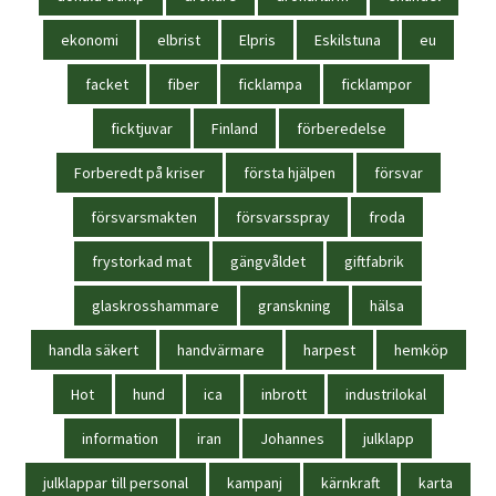
ekonomi
elbrist
Elpris
Eskilstuna
eu
facket
fiber
ficklampa
ficklampor
ficktjuvar
Finland
förberedelse
Forberedt på kriser
första hjälpen
försvar
försvarsmakten
försvarsspray
froda
frystorkad mat
gängvåldet
giftfabrik
glaskrosshammare
granskning
hälsa
handla säkert
handvärmare
harpest
hemköp
Hot
hund
ica
inbrott
industrilokal
information
iran
Johannes
julklapp
julklappar till personal
kampanj
kärnkraft
karta