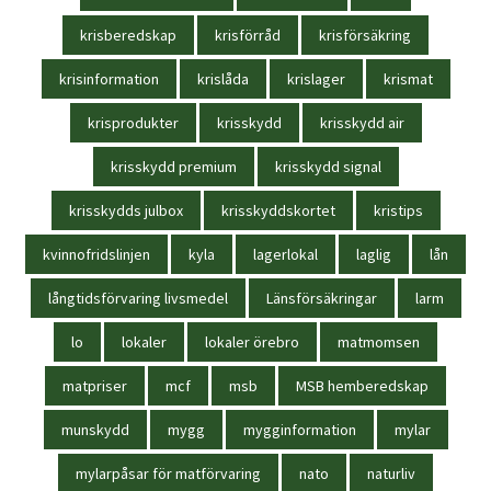
krisberedskap
krisförråd
krisförsäkring
krisinformation
krislåda
krislager
krismat
krisprodukter
krisskydd
krisskydd air
krisskydd premium
krisskydd signal
krisskydds julbox
krisskyddskortet
kristips
kvinnofridslinjen
kyla
lagerlokal
laglig
lån
långtidsförvaring livsmedel
Länsförsäkringar
larm
lo
lokaler
lokaler örebro
matmomsen
matpriser
mcf
msb
MSB hemberedskap
munskydd
mygg
mygginformation
mylar
mylarpåsar för matförvaring
nato
naturliv