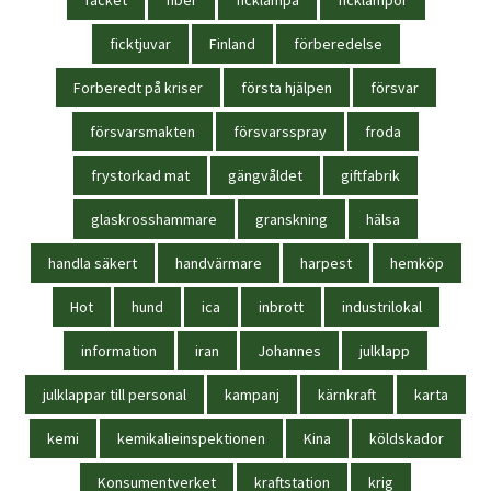
ficktjuvar
Finland
förberedelse
Forberedt på kriser
första hjälpen
försvar
försvarsmakten
försvarsspray
froda
frystorkad mat
gängvåldet
giftfabrik
glaskrosshammare
granskning
hälsa
handla säkert
handvärmare
harpest
hemköp
Hot
hund
ica
inbrott
industrilokal
information
iran
Johannes
julklapp
julklappar till personal
kampanj
kärnkraft
karta
kemi
kemikalieinspektionen
Kina
köldskador
Konsumentverket
kraftstation
krig