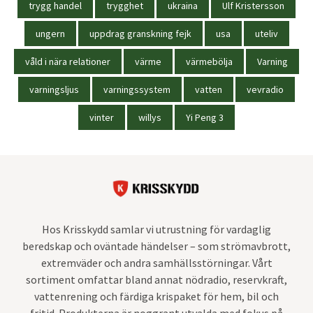
trygg handel
trygghet
ukraina
Ulf Kristersson
ungern
uppdrag granskning fejk
usa
uteliv
våld i nära relationer
värme
värmebölja
Varning
varningsljus
varningssystem
vatten
vevradio
vinter
willys
Yi Peng 3
Hos Krisskydd samlar vi utrustning för vardaglig
beredskap och oväntade händelser – som strömavbrott,
extremväder och andra samhällsstörningar. Vårt
sortiment omfattar bland annat nödradio, reservkraft,
vattenrening och färdiga krispaket för hem, bil och
fritid. Produkterna är noggrant utvalda med fokus på