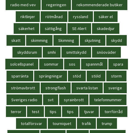
radio med vev
regeringen
rekommenderade butiker
riktlinjer
rötmånad
ryssland
säker el
säkerhet
sättigång
SE-Alert
skadedjur
skatt
skimming
Skimning
skjutning
skydd
skyddsrum
smhi
smittskydd
snöoväder
solcellspanel
sommar
sos
spannmål
spara
sparränta
sprängningar
stöd
stöld
storm
strömavbrott
strongflash
svarta listan
sverige
Sveriges radio
svt
syrainbrott
telefonnummer
terror
test
tips
tips
tjuvar
torrförråd
totalförsvar
tourniquet
trafik
trump