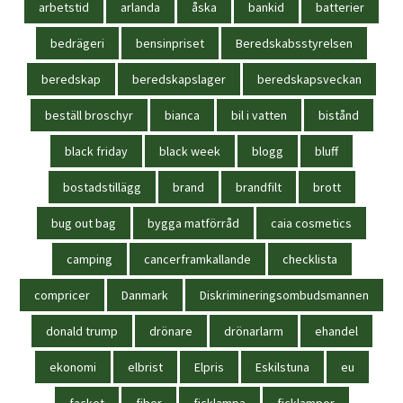
arbetstid
arlanda
åska
bankid
batterier
bedrägeri
bensinpriset
Beredskabsstyrelsen
beredskap
beredskapslager
beredskapsveckan
beställ broschyr
bianca
bil i vatten
bistånd
black friday
black week
blogg
bluff
bostadstillägg
brand
brandfilt
brott
bug out bag
bygga matförråd
caia cosmetics
camping
cancerframkallande
checklista
compricer
Danmark
Diskrimineringsombudsmannen
donald trump
drönare
drönarlarm
ehandel
ekonomi
elbrist
Elpris
Eskilstuna
eu
facket
fiber
ficklampa
ficklampor