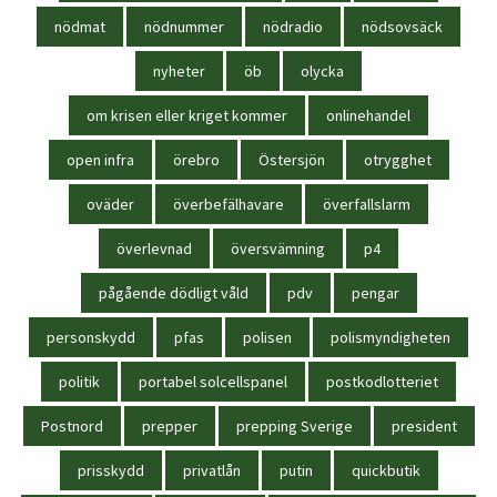
nödmat
nödnummer
nödradio
nödsovsäck
nyheter
öb
olycka
om krisen eller kriget kommer
onlinehandel
open infra
örebro
Östersjön
otrygghet
oväder
överbefälhavare
överfallslarm
överlevnad
översvämning
p4
pågående dödligt våld
pdv
pengar
personskydd
pfas
polisen
polismyndigheten
politik
portabel solcellspanel
postkodlotteriet
Postnord
prepper
prepping Sverige
president
prisskydd
privatlån
putin
quickbutik