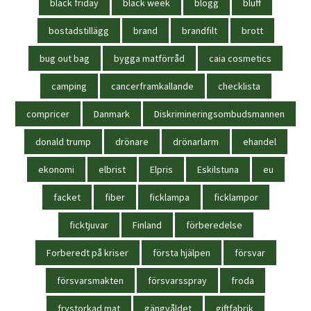
black friday
black week
blogg
bluff
bostadstillägg
brand
brandfilt
brott
bug out bag
bygga matförråd
caia cosmetics
camping
cancerframkallande
checklista
compricer
Danmark
Diskrimineringsombudsmannen
donald trump
drönare
drönarlarm
ehandel
ekonomi
elbrist
Elpris
Eskilstuna
eu
facket
fiber
ficklampa
ficklampor
ficktjuvar
Finland
förberedelse
Forberedt på kriser
första hjälpen
försvar
försvarsmakten
försvarsspray
froda
frystorkad mat
gängvåldet
giftfabrik