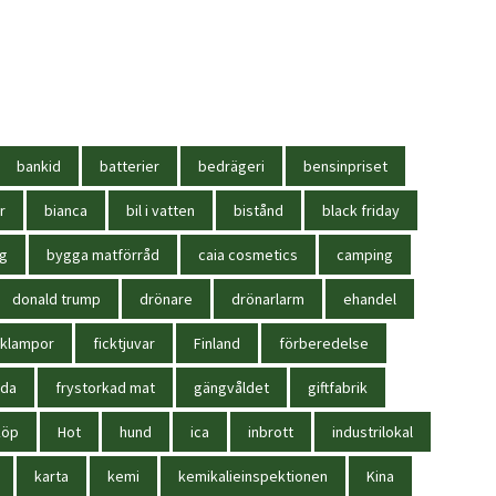
bankid
batterier
bedrägeri
bensinpriset
r
bianca
bil i vatten
bistånd
black friday
ag
bygga matförråd
caia cosmetics
camping
donald trump
drönare
drönarlarm
ehandel
cklampor
ficktjuvar
Finland
förberedelse
oda
frystorkad mat
gängvåldet
giftfabrik
köp
Hot
hund
ica
inbrott
industrilokal
karta
kemi
kemikalieinspektionen
Kina