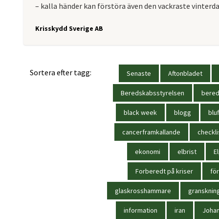
– kalla händer kan förstöra även den vackraste vinterdag
Krisskydd Sverige AB
Sortera efter tagg:
Senaste
Aftonbladet
Beredskabsstyrelsen
bere
black week
blogg
bluf
cancerframkallande
checkli
ekonomi
elbrist
El
Forberedt på kriser
för
glaskrosshammare
gransknin
information
iran
Joha