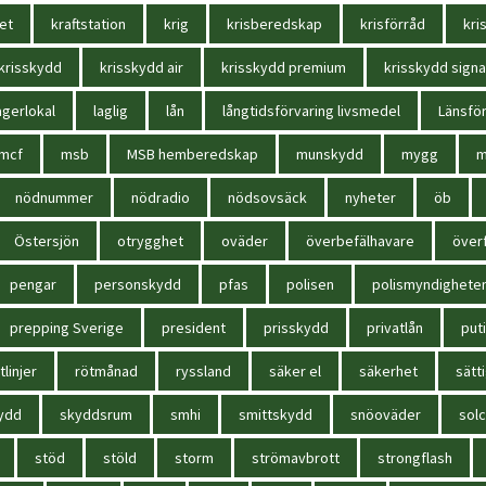
et
kraftstation
krig
krisberedskap
krisförråd
kri
krisskydd
krisskydd air
krisskydd premium
krisskydd signa
agerlokal
laglig
lån
långtidsförvaring livsmedel
Länsför
mcf
msb
MSB hemberedskap
munskydd
mygg
m
nödnummer
nödradio
nödsovsäck
nyheter
öb
Östersjön
otrygghet
oväder
överbefälhavare
överf
pengar
personskydd
pfas
polisen
polismyndighete
prepping Sverige
president
prisskydd
privatlån
put
tlinjer
rötmånad
ryssland
säker el
säkerhet
sätt
ydd
skyddsrum
smhi
smittskydd
snöoväder
solc
stöd
stöld
storm
strömavbrott
strongflash