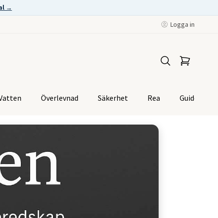
al →
Logga in
Vatten
Överlevnad
Säkerhet
Rea
Guider