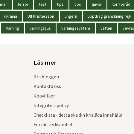
mmer
terror
test
tips
tips
tjuvar
torrförråd
ukraina
Ulf Kristersson
ungern
uppdrag granskning fejk
Varning
varningsljus
varningssystem
vatten
vevra
Läs mer
Krisbloggen
Kontakta oss
Köpvillkor
Integritetspolicy
Checklista - detta ska din krislåda innehålla
För din verksamhet
Trygghet & Transparens