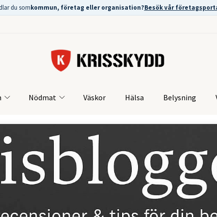
dlar du som
kommun, företag eller organisation?
Besök vår företagsport
m
Nödmat
Väskor
Hälsa
Belysning