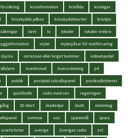
sförsäkring
krisinformation
krislåda
krislager
l
krisskydds julbox
krisskyddskortet
kristips
säkringar
larm
lo
lokaler
lokaler örebro
ygginformation
mylar
mylarpåsar för matförvaring
olycka
om krisen eller kriget kommer
onlinehandel
allslarm
överlevnad
översvämning
p4
n
politik
portabel solcellspanel
postkodlotteriet
in
quickbutik
radio med vev
regeringen
igång
SE-Alert
skadedjur
skatt
skimming
ellspanel
sommar
sos
spannmål
spara
svarta listan
sverige
Sveriges radio
svt