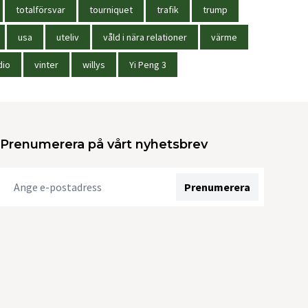
totalförsvar
tourniquet
trafik
trump
usa
uteliv
våld i nära relationer
värme
dio
vinter
willys
Yi Peng 3
Prenumerera på vårt nyhetsbrev
Prenumerera