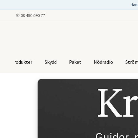
Han
✆
08 490 090 77
Produkter
Skydd
Paket
Nödradio
Strö