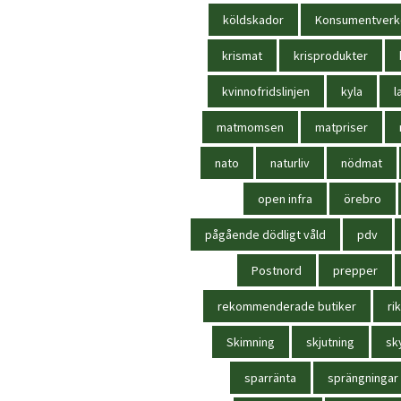
köldskador
Konsumentverk
krismat
krisprodukter
kvinnofridslinjen
kyla
l
matmomsen
matpriser
nato
naturliv
nödmat
open infra
örebro
pågående dödligt våld
pdv
Postnord
prepper
rekommenderade butiker
rik
Skimning
skjutning
sk
sparränta
sprängningar