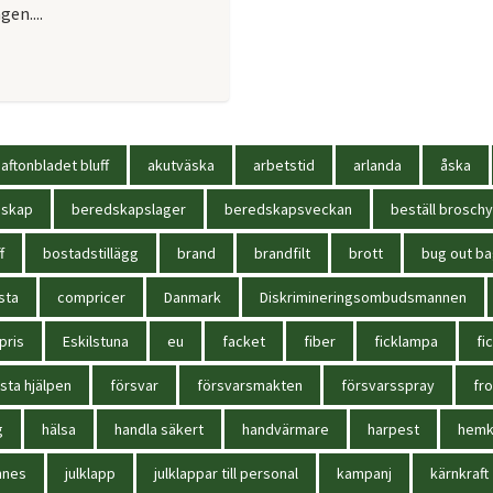
en....
aftonbladet bluff
akutväska
arbetstid
arlanda
åska
dskap
beredskapslager
beredskapsveckan
beställ broschy
f
bostadstillägg
brand
brandfilt
brott
bug out b
sta
compricer
Danmark
Diskrimineringsombudsmannen
pris
Eskilstuna
eu
facket
fiber
ficklampa
fi
sta hjälpen
försvar
försvarsmakten
försvarsspray
fr
g
hälsa
handla säkert
handvärmare
harpest
hem
nnes
julklapp
julklappar till personal
kampanj
kärnkraft