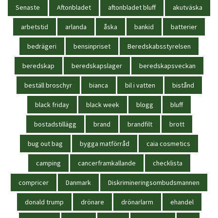
Senaste
Aftonbladet
aftonbladet bluff
akutväska
arbetstid
arlanda
åska
bankid
batterier
bedrägeri
bensinpriset
Beredskabsstyrelsen
beredskap
beredskapslager
beredskapsveckan
beställ broschyr
bianca
bil i vatten
bistånd
black friday
black week
blogg
bluff
bostadstillägg
brand
brandfilt
brott
bug out bag
bygga matförråd
caia cosmetics
camping
cancerframkallande
checklista
compricer
Danmark
Diskrimineringsombudsmannen
donald trump
drönare
drönarlarm
ehandel