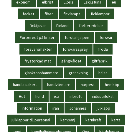
ekonomi
elbrist
Elpris
Eskilstuna
eu
facket
fiber
ficklampa
ficklampor
ficktjuvar
Finland
förberedelse
Forberedt på kriser
första hjälpen
försvar
försvarsmakten
försvarsspray
froda
frystorkad mat
gängvåldet
giftfabrik
glaskrosshammare
granskning
hälsa
handla säkert
handvärmare
harpest
hemköp
Hot
hund
ica
inbrott
industrilokal
information
iran
Johannes
julklapp
julklappar till personal
kampanj
kärnkraft
karta
kemi
kemikalieinspektionen
Kina
köldskador