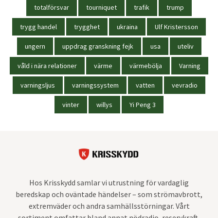
totalförsvar
tourniquet
trafik
trump
trygg handel
trygghet
ukraina
Ulf Kristersson
ungern
uppdrag granskning fejk
usa
uteliv
våld i nära relationer
värme
värmebölja
Varning
varningsljus
varningssystem
vatten
vevradio
vinter
willys
Yi Peng 3
Hos Krisskydd samlar vi utrustning för vardaglig
beredskap och oväntade händelser – som strömavbrott,
extremväder och andra samhällsstörningar. Vårt
sortiment omfattar bland annat nödradio, reservkraft,