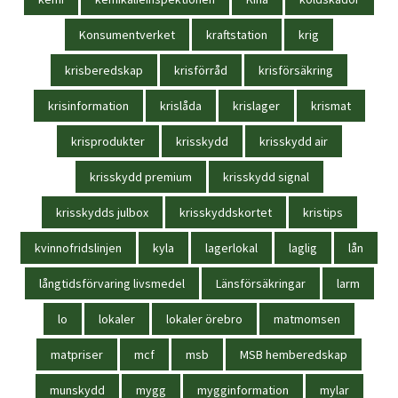
Konsumentverket
kraftstation
krig
krisberedskap
krisförråd
krisförsäkring
krisinformation
krislåda
krislager
krismat
krisprodukter
krisskydd
krisskydd air
krisskydd premium
krisskydd signal
krisskydds julbox
krisskyddskortet
kristips
kvinnofridslinjen
kyla
lagerlokal
laglig
lån
långtidsförvaring livsmedel
Länsförsäkringar
larm
lo
lokaler
lokaler örebro
matmomsen
matpriser
mcf
msb
MSB hemberedskap
munskydd
mygg
mygginformation
mylar