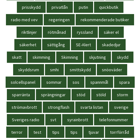
prisskydd
privatlån
putin
quickbutik
radio med vev
regeringen
rekommenderade butiker
riktlinjer
rötmånad
ryssland
säker el
säkerhet
sättigång
SE-Alert
skadedjur
skatt
skimming
Skimning
skjutning
skydd
skyddsrum
smhi
smittskydd
snöoväder
solcellspanel
sommar
sos
spannmål
spara
sparränta
sprängningar
stöd
stöld
storm
strömavbrott
strongflash
svarta listan
sverige
Sveriges radio
svt
syrainbrott
telefonnummer
terror
test
tips
tips
tjuvar
torrförråd