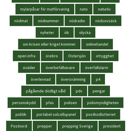
mylarpåsar för matförvaring
nato
naturliv
nödmat
nödnummer
nödradio
nödsovsäck
nyheter
öb
olycka
om krisen eller kriget kommer
onlinehandel
open infra
örebro
Östersjön
otrygghet
oväder
överbefälhavare
överfallslarm
överlevnad
översvämning
p4
pågående dödligt våld
pdv
pengar
personskydd
pfas
polisen
polismyndigheten
politik
portabel solcellspanel
postkodlotteriet
Postnord
prepper
prepping Sverige
president